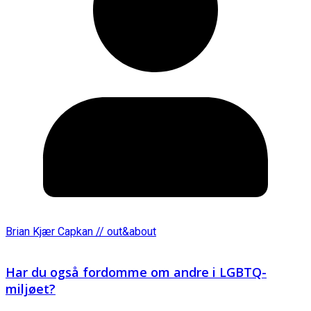
Brian Kjær Capkan // out&about
Har du også fordomme om andre i LGBTQ-
miljøet?