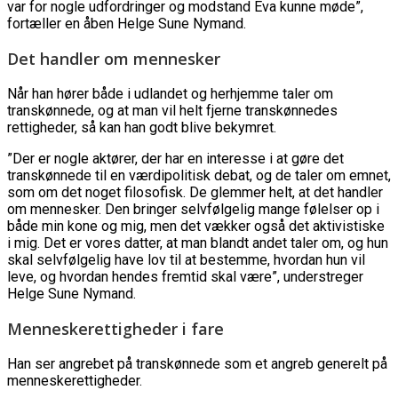
var for nogle udfordringer og modstand Eva kunne møde”,
fortæller en åben Helge Sune Nymand.
Det handler om mennesker
Når han hører både i udlandet og herhjemme taler om
transkønnede, og at man vil helt fjerne transkønnedes
rettigheder, så kan han godt blive bekymret.
”Der er nogle aktører, der har en interesse i at gøre det
transkønnede til en værdipolitisk debat, og de taler om emnet,
som om det noget filosofisk. De glemmer helt, at det handler
om mennesker. Den bringer selvfølgelig mange følelser op i
både min kone og mig, men det vækker også det aktivistiske
i mig. Det er vores datter, at man blandt andet taler om, og hun
skal selvfølgelig have lov til at bestemme, hvordan hun vil
leve, og hvordan hendes fremtid skal være”, understreger
Helge Sune Nymand.
Menneskerettigheder i fare
Han ser angrebet på transkønnede som et angreb generelt på
menneskerettigheder.