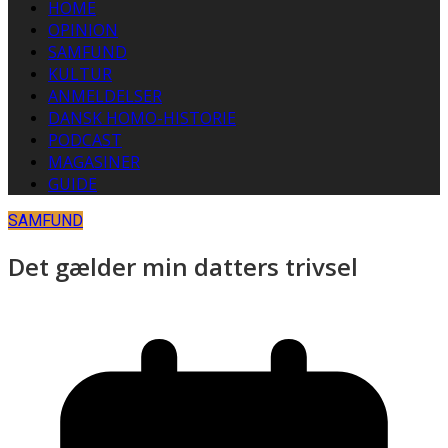
HOME
OPINION
SAMFUND
KULTUR
ANMELDELSER
DANSK HOMO-HISTORIE
PODCAST
MAGASINER
GUIDE
SAMFUND
Det gælder min datters trivsel