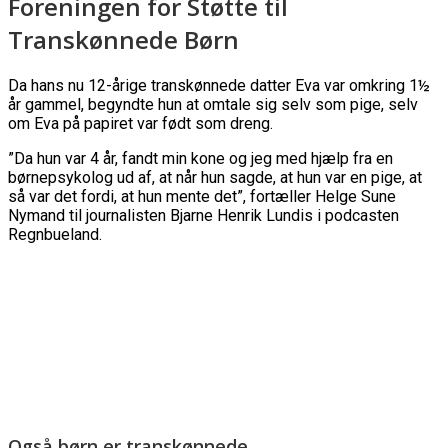
Foreningen for Støtte til
Transkønnede Børn
Da hans nu 12-årige transkønnede datter Eva var omkring 1½
år gammel, begyndte hun at omtale sig selv som pige, selv
om Eva på papiret var født som dreng.
”Da hun var 4 år, fandt min kone og jeg med hjælp fra en
børnepsykolog ud af, at når hun sagde, at hun var en pige, at
så var det fordi, at hun mente det”, fortæller Helge Sune
Nymand til journalisten Bjarne Henrik Lundis i podcasten
Regnbueland.
Også børn er transkønnede