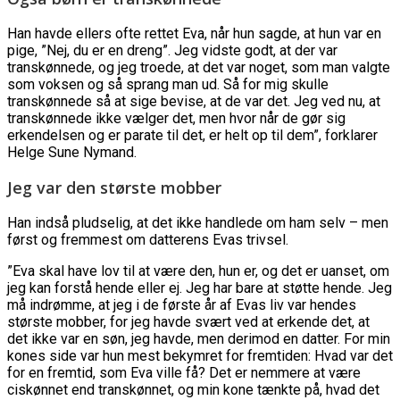
Han havde ellers ofte rettet Eva, når hun sagde, at hun var en
pige, ”Nej, du er en dreng”. Jeg vidste godt, at der var
transkønnede, og jeg troede, at det var noget, som man valgte
som voksen og så sprang man ud. Så for mig skulle
transkønnede så at sige bevise, at de var det. Jeg ved nu, at
transkønnede ikke vælger det, men hvor når de gør sig
erkendelsen og er parate til det, er helt op til dem”, forklarer
Helge Sune Nymand.
Jeg var den største mobber
Han indså pludselig, at det ikke handlede om ham selv – men
først og fremmest om datterens Evas trivsel.
”Eva skal have lov til at være den, hun er, og det er uanset, om
jeg kan forstå hende eller ej. Jeg har bare at støtte hende. Jeg
må indrømme, at jeg i de første år af Evas liv var hendes
største mobber, for jeg havde svært ved at erkende det, at
det ikke var en søn, jeg havde, men derimod en datter. For min
kones side var hun mest bekymret for fremtiden: Hvad var det
for en fremtid, som Eva ville få? Det er nemmere at være
ciskønnet end transkønnet, og min kone tænkte på, hvad det