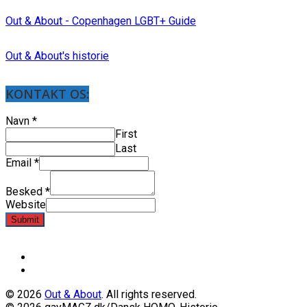
Out & About - Copenhagen LGBT+ Guide
Out & About's historie
KONTAKT OS:
Navn
*
First
Last
Email
*
Besked
*
Website
Submit
© 2026
Out & About
. All rights reserved.