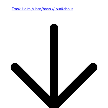
Frank Holm // han/hans // out&about