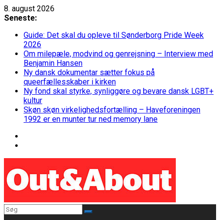
Skip
8. august 2026
to
Seneste:
content
Guide: Det skal du opleve til Sønderborg Pride Week
2026
Om milepæle, modvind og genrejsning – Interview med
Benjamin Hansen
Ny dansk dokumentar sætter fokus på
queerfællesskaber i kirken
Ny fond skal styrke, synliggøre og bevare dansk LGBT+
kultur
Skøn skøn virkelighedsfortælling – Haveforeningen
1992 er en munter tur ned memory lane