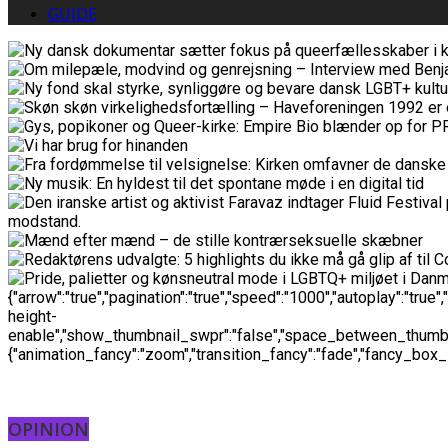
GUIDE
{"arrow":"true","pagination":"true","speed":"1000","autoplay":"
height-
enable","show_thumbnail_swpr":"false","space_between_thumb":0
{"animation_fancy":"zoom","transition_fancy":"fade","fancy_box_l
OPINION