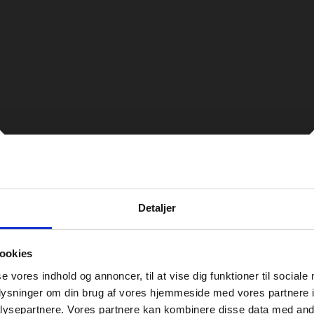
Detaljer
ookies
t Faravaz indtager Fluid Festival
se vores indhold og annoncer, til at vise dig funktioner til sociale
lling – Haveforeningen 1992 er e
eer-kirke: Empire Bio blænder op
5 highlights du ikke må gå glip 
nd og genrejsning – Interview 
til velsignelse: Kirken omfavner
ntar sætter fokus på queerfælle
r og kønsneutral mode i LGBTQ+ m
styrke, synliggøre og bevare dans
 hyldest til det spontane møde i e
 mænd – de stille kontrærseksue
Vi har brug for hinanden
 livshistorie og sonisk queer-mod
oplysninger om din brug af vores hjemmeside med vores partnere i
ysepartnere. Vores partnere kan kombinere disse data med andr