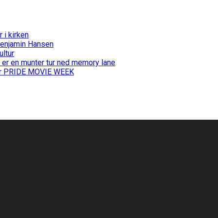
i kirken
Benjamin Hansen
ultur
 er en munter tur ned memory lane
 for PRIDE MOVIE WEEK