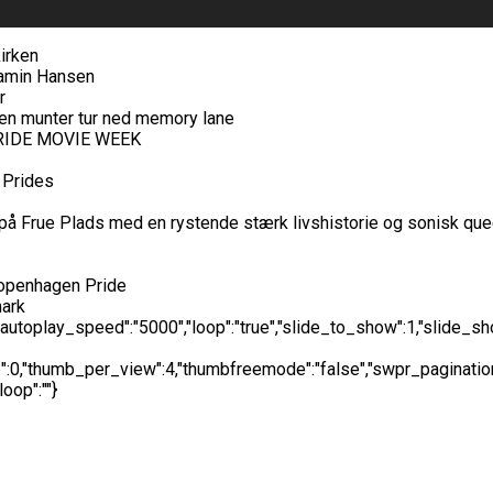
true","autoplay_speed":"5000","loop":"true","slide_to_show":1,"sl
,"thumb_per_view":4,"thumbfreemode":"false","swpr_pagination":"
oop":""}