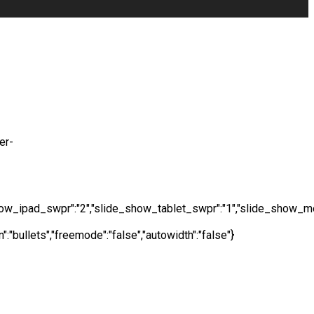
ide_show_ipad_swpr":"2","slide_show_tablet_swpr":"1","slide_show_
bullets","freemode":"false","autowidth":"false"}