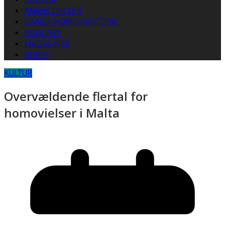
ANMELDELSER
DANSK HOMO-HISTORIE
PODCAST
MAGASINER
GUIDE
KULTUR
Overvældende flertal for
homovielser i Malta