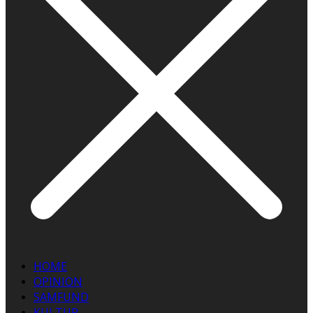
HOME
OPINION
SAMFUND
KULTUR