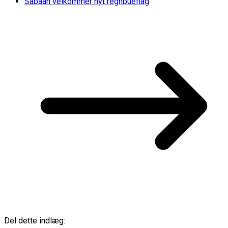
Sabaah velkommer nyt regnbueflag
Del dette indlæg: