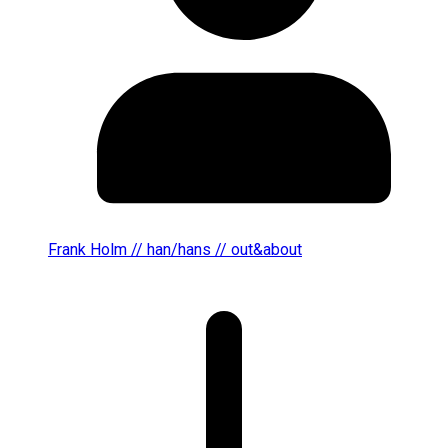
Frank Holm // han/hans // out&about