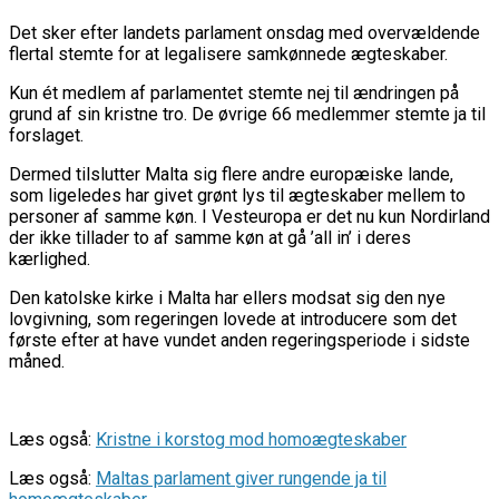
Det sker efter landets parlament onsdag med overvældende
flertal stemte for at legalisere samkønnede ægteskaber.
Kun ét medlem af parlamentet stemte nej til ændringen på
grund af sin kristne tro. De øvrige 66 medlemmer stemte ja til
forslaget.
Dermed tilslutter Malta sig flere andre europæiske lande,
som ligeledes har givet grønt lys til ægteskaber mellem to
personer af samme køn. I Vesteuropa er det nu kun Nordirland
der ikke tillader to af samme køn at gå ’all in’ i deres
kærlighed.
Den katolske kirke i Malta har ellers modsat sig den nye
lovgivning, som regeringen lovede at introducere som det
første efter at have vundet anden regeringsperiode i sidste
måned.
Læs også:
Kristne i korstog mod homoægteskaber
Læs også:
Maltas parlament giver rungende ja til