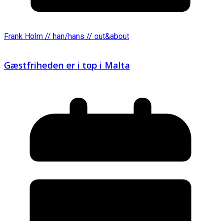
Frank Holm // han/hans // out&about
Gæstfriheden er i top i Malta