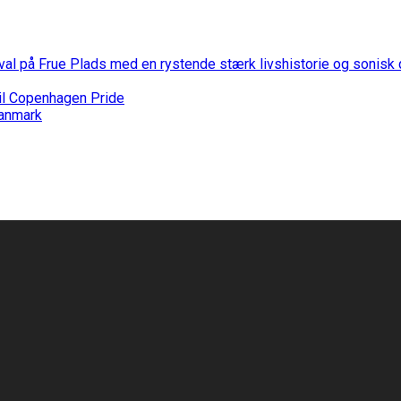
stival på Frue Plads med en rystende stærk livshistorie og sonis
til Copenhagen Pride
Danmark