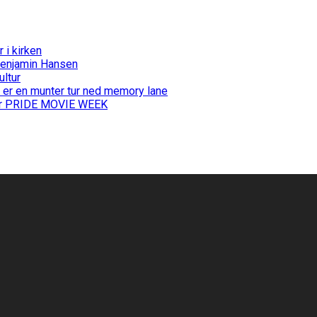
i kirken
Benjamin Hansen
ultur
 er en munter tur ned memory lane
 for PRIDE MOVIE WEEK