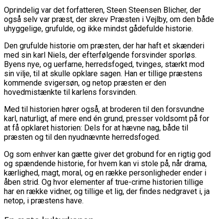
Oprindelig var det forfatteren, Steen Steensen Blicher, der
også selv var præst, der skrev Præsten i Vejlby, om den både
uhyggelige, grufulde, og ikke mindst gådefulde historie.
Den grufulde historie om præsten, der har haft et skænderi
med sin karl Niels, der efterfølgende forsvinder sporløs.
Byens nye, og uerfarne, herredsfoged, tvinges, stærkt mod
sin vilje, til at skulle opklare sagen. Han er tillige præstens
kommende svigersøn, og netop præsten er den
hovedmistænkte til karlens forsvinden.
Med til historien hører også, at broderen til den forsvundne
karl, naturligt, af mere end én grund, presser voldsomt på for
at få opklaret historien: Dels for at hævne nag, både til
præsten og til den nyudnævnte herredsfoged.
Og som enhver kan gætte giver det grobund for en rigtig god
og spændende historie, for hvem kan vi stole på, når drama,
kærlighed, magt, moral, og en række personligheder ender i
åben strid. Og hvor elementer af true-crime historien tillige
har en række vidner, og tillige et lig, der findes nedgravet i, ja
netop, i præstens have.