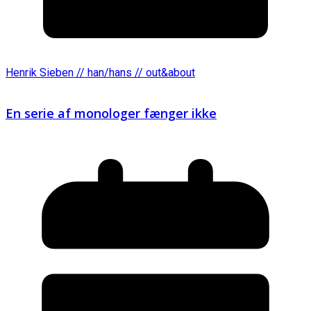
Henrik Sieben // han/hans // out&about
En serie af monologer fænger ikke