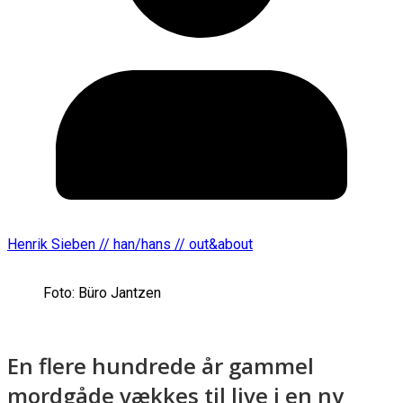
Henrik Sieben // han/hans // out&about
Foto: Büro Jantzen
En flere hundrede år gammel
mordgåde vækkes til live i en ny