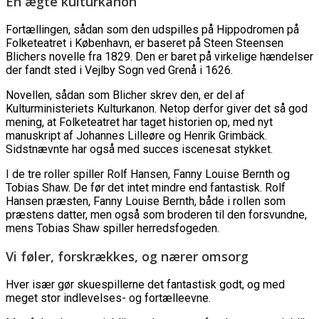
En ægte kulturkanon
Fortællingen, sådan som den udspilles på Hippodromen på
Folketeatret i København, er baseret på Steen Steensen
Blichers novelle fra 1829. Den er baret på virkelige hændelser
der fandt sted i Vejlby Sogn ved Grenå i 1626.
Novellen, sådan som Blicher skrev den, er del af
Kulturministeriets Kulturkanon. Netop derfor giver det så god
mening, at Folketeatret har taget historien op, med nyt
manuskript af Johannes Lilleøre og Henrik Grimbäck.
Sidstnævnte har også med succes iscenesat stykket.
I de tre roller spiller Rolf Hansen, Fanny Louise Bernth og
Tobias Shaw. De før det intet mindre end fantastisk. Rolf
Hansen præsten, Fanny Louise Bernth, både i rollen som
præstens datter, men også som broderen til den forsvundne,
mens Tobias Shaw spiller herredsfogeden.
Vi føler, forskrækkes, og nærer omsorg
Hver især gør skuespillerne det fantastisk godt, og med
meget stor indlevelses- og fortælleevne.