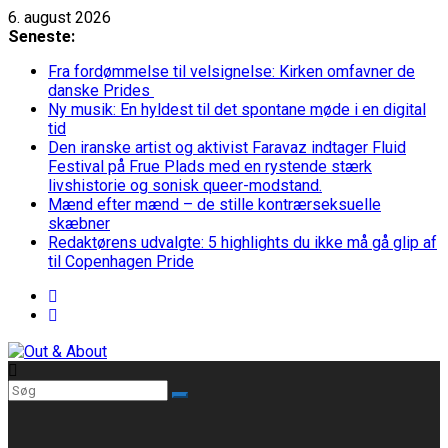
Skip
6. august 2026
to
Seneste:
content
Fra fordømmelse til velsignelse: Kirken omfavner de
danske Prides
Ny musik: En hyldest til det spontane møde i en digital
tid
Den iranske artist og aktivist Faravaz indtager Fluid
Festival på Frue Plads med en rystende stærk
livshistorie og sonisk queer-modstand.
Mænd efter mænd – de stille kontrærseksuelle
skæbner
Redaktørens udvalgte: 5 highlights du ikke må gå glip af
til Copenhagen Pride