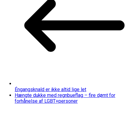
Éngangsknald er ikke altid lige let
Hængte dukke med regnbueflag – fire dømt for
forhånelse af LGBT+personer