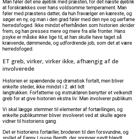
Man føler det ene øjeblik med præsten, for det næste øjeblik
at forskrækkes over hans voldsomme temperament. Man
føler med præstens datter, da hun fravælger en kæreste, og
søger en ny, og man i den grad føler med den nye og uerfarne
herredsfoged. Ikke mindst efterhånden som historien skrider
frem, og han presses mere og mere fra alle fronter. Hans
psyke er måske ikke lige til, at han skulle have taget så
krævende, dømmende, og udfordrende job, som det at være
herredsfoged.
ET greb, virker, virker ikke, afhængig af de
involverede
Historien er spændende og dramatisk fortalt, men bliver
enkelte steder, ikke mindst i 2. akt lidt
langtrukken. Forfatterne og instruktøren benytter et velkendt
greb for at give historien ekstra liv: Man involverer publikum.
Vi skal lægge stemmer til elementer af fortællingen, og
enkelte publikummer bliver involveret ved at skulle agere
vidner til historiens gang.
Det er historiens fortæller, broderen til den forsvundne, og
spillet af Fanny Louise Bernth, der springer rundt blandt