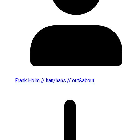
Frank Holm // han/hans // out&about