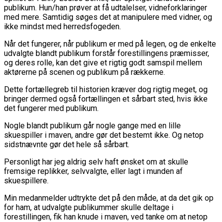
publikum. Hun/han prøver at få udtalelser, vidneforklaringer
med mere. Samtidig søges det at manipulere med vidner, og
ikke mindst med herredsfogeden.
Når det fungerer, når publikum er med på legen, og de enkelte
udvalgte blandt publikum forstår forestillingens præmisser,
og deres rolle, kan det give et rigtig godt samspil mellem
aktørerne på scenen og publikum på rækkerne.
Dette fortællegreb til historien kræver dog rigtig meget, og
bringer dermed også fortællingen et sårbart sted, hvis ikke
det fungerer med publikum.
Nogle blandt publikum går nogle gange med en lille
skuespiller i maven, andre gør det bestemt ikke. Og netop
sidstnævnte gør det hele så sårbart.
Personligt har jeg aldrig selv haft ønsket om at skulle
fremsige replikker, selvvalgte, eller lagt i munden af
skuespillere.
Min medanmelder udtrykte det på den måde, at da det gik op
for ham, at udvalgte publikummer skulle deltage i
forestillingen, fik han knude i maven, ved tanke om at netop