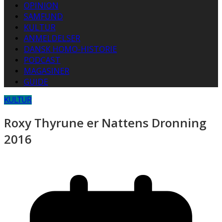
OPINION
SAMFUND
KULTUR
ANMELDELSER
DANSK HOMO-HISTORIE
PODCAST
MAGASINER
GUIDE
KULTUR
Roxy Thyrune er Nattens Dronning
2016