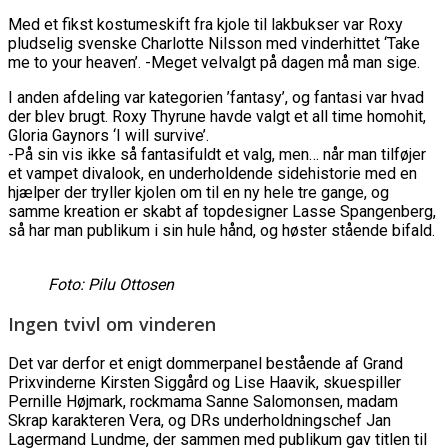
Med et fikst kostumeskift fra kjole til lakbukser var Roxy
pludselig svenske Charlotte Nilsson med vinderhittet ‘Take
me to your heaven’. -Meget velvalgt på dagen må man sige.
I anden afdeling var kategorien ’fantasy’, og fantasi var hvad
der blev brugt. Roxy Thyrune havde valgt et all time homohit,
Gloria Gaynors ‘I will survive’.
-På sin vis ikke så fantasifuldt et valg, men… når man tilføjer
et vampet divalook, en underholdende sidehistorie med en
hjælper der tryller kjolen om til en ny hele tre gange, og
samme kreation er skabt af topdesigner Lasse Spangenberg,
så har man publikum i sin hule hånd, og høster stående bifald.
Foto: Pilu Ottosen
Ingen tvivl om vinderen
Det var derfor et enigt dommerpanel bestående af Grand
Prixvinderne Kirsten Siggård og Lise Haavik, skuespiller
Pernille Højmark, rockmama Sanne Salomonsen, madam
Skrap karakteren Vera, og DRs underholdningschef Jan
Lagermand Lundme, der sammen med publikum gav titlen til