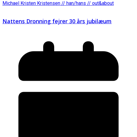
Michael Kristen Kristensen // han/hans // out&about
Nattens Dronning fejrer 30 års jubilæum