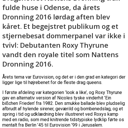
fulde huse i Odense, da årets
Dronning 2016 lørdag aften blev
kåret. Et begejstret publikum og et
stjernebesat dommerpanel var ikke i
tvivl: Debutanten Roxy Thyrune
vandt den royale titel som Nattens
Dronning 2016.
Årets tema var Eurovision, og det er i den grad en kategori der
ligger lige til højrebenet for de fleste drag queens.
I første afdeling var kategorien ’look a like’, og Roxy Thyrune
gav en alternativ version af Nicoles tyske vinderhit ’Ein
bißchen Frieden’ fra 1982. Den smukke ballade blev pludselig
afbrudt af hylende sirener, geværild og bombenedslag, og et
spring i tid og udklædning blev illustreret ved Roxys kamp
med en radio, som med knitrende tidstypiske lydklip førte os
mentalt fra Berlin ’45 til Eurovision ’99 i Jerusalem.