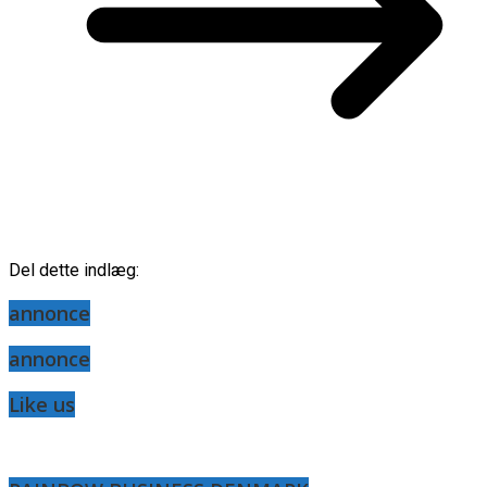
Del dette indlæg:
annonce
annonce
Like us