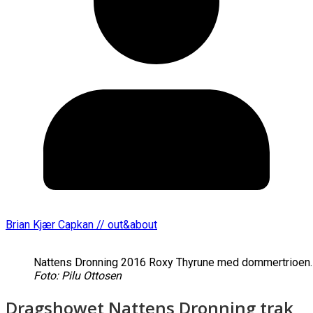
Brian Kjær Capkan // out&about
Nattens Dronning 2016 Roxy Thyrune med dommertrioen.
Foto: Pilu Ottosen
Dragshowet Nattens Dronning trak