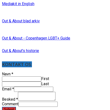
Mediakit in English
Out & About blad arkiv
Out & About - Copenhagen LGBT+ Guide
Out & About's historie
KONTAKT OS:
Navn
*
First
Last
Email
*
Besked
*
Comment
Submit