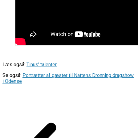
Læs også:
Tinus’ talenter
Se også:
Portrætter af gæster til Nattens Dronning dragshow
i Odense