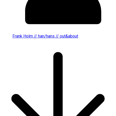
Frank Holm // han/hans // out&about