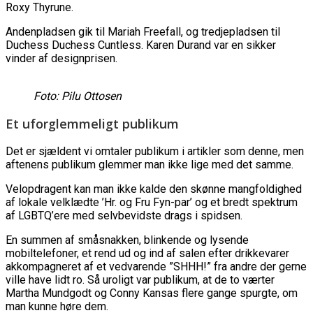
Roxy Thyrune.
Andenpladsen gik til Mariah Freefall, og tredjepladsen til
Duchess Duchess Cuntless. Karen Durand var en sikker
vinder af designprisen.
Foto: Pilu Ottosen
Et uforglemmeligt publikum
Det er sjældent vi omtaler publikum i artikler som denne, men
aftenens publikum glemmer man ikke lige med det samme.
Velopdragent kan man ikke kalde den skønne mangfoldighed
af lokale velklædte ’Hr. og Fru Fyn-par’ og et bredt spektrum
af LGBTQ’ere med selvbevidste drags i spidsen.
En summen af småsnakken, blinkende og lysende
mobiltelefoner, et rend ud og ind af salen efter drikkevarer
akkompagneret af et vedvarende ”SHHH!” fra andre der gerne
ville have lidt ro. Så uroligt var publikum, at de to værter
Martha Mundgodt og Conny Kansas flere gange spurgte, om
man kunne høre dem.