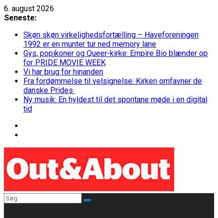
Skip
6. august 2026
to
Seneste:
content
Skøn skøn virkelighedsfortælling – Haveforeningen
1992 er en munter tur ned memory lane
Gys, popikoner og Queer-kirke: Empire Bio blænder op
for PRIDE MOVIE WEEK
Vi har brug for hinanden
Fra fordømmelse til velsignelse: Kirken omfavner de
danske Prides
Ny musik: En hyldest til det spontane møde i en digital
tid