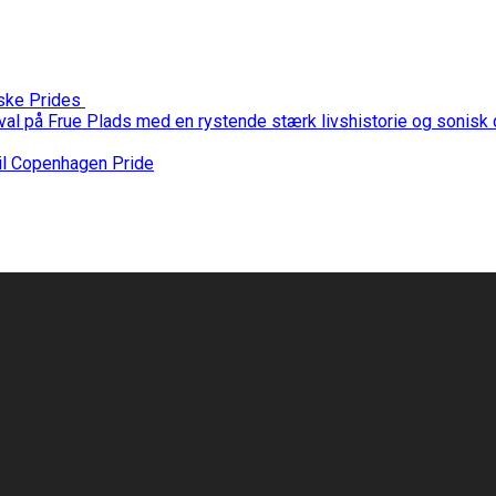
nske Prides
stival på Frue Plads med en rystende stærk livshistorie og sonis
til Copenhagen Pride