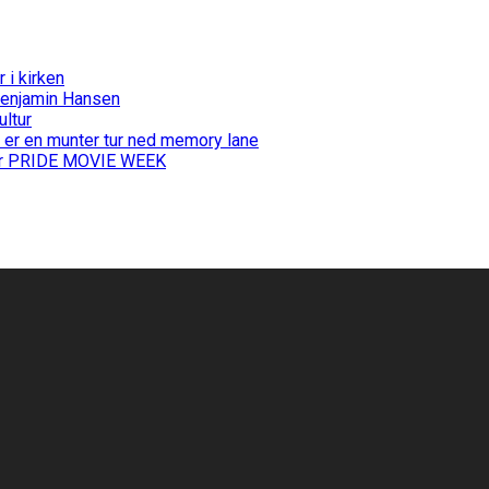
i kirken
Benjamin Hansen
ultur
 er en munter tur ned memory lane
 for PRIDE MOVIE WEEK