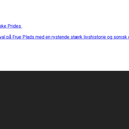
nske Prides
stival på Frue Plads med en rystende stærk livshistorie og sonis