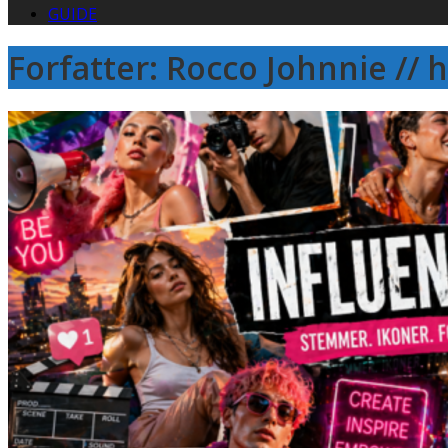
GUIDE
Forfatter:
Rocco Johnnie //