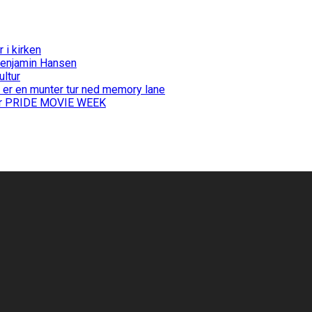
i kirken
Benjamin Hansen
ultur
 er en munter tur ned memory lane
 for PRIDE MOVIE WEEK