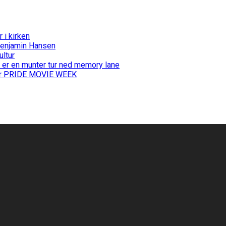
i kirken
Benjamin Hansen
ultur
 er en munter tur ned memory lane
 for PRIDE MOVIE WEEK