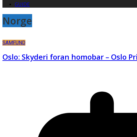
GUIDE
Norge
SAMFUND
Oslo: Skyderi foran homobar – Oslo Pr