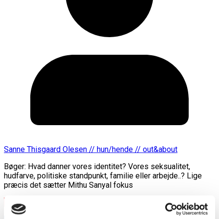
Sanne Thisgaard Olesen // hun/hende // out&about
Bøger: Hvad danner vores identitet? Vores seksualitet,
hudfarve, politiske standpunkt, familie eller arbejde..? Lige
præcis det sætter Mithu Sanyal fokus
Læs mere