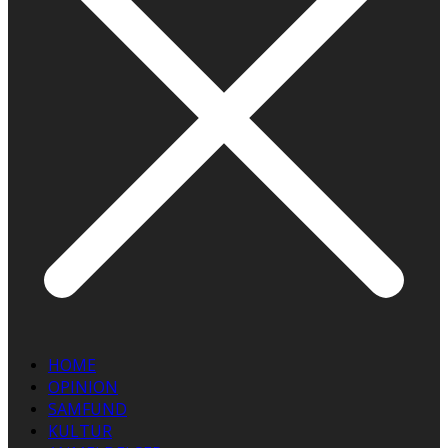
HOME
OPINION
SAMFUND
KULTUR