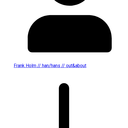
Frank Holm // han/hans // out&about