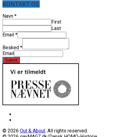
KONTAKT OS:
Navn
*
First
Last
Email
*
Besked
*
Email
Submit
© 2026
Out & About
. All rights reserved.
© 2026 gayMAGZ.dk/Dansk HOMO-Historie