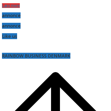
Læs mere
annonce
annonce
Like us
RAINBOW BUSINESS DENMARK