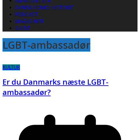
ANMELDELSER
DANSK HOMO-HISTORIE
PODCAST
MAGASINER
GUIDE
LGBT-ambassadør
KULTUR
Er du Danmarks næste LGBT-
ambassadør?