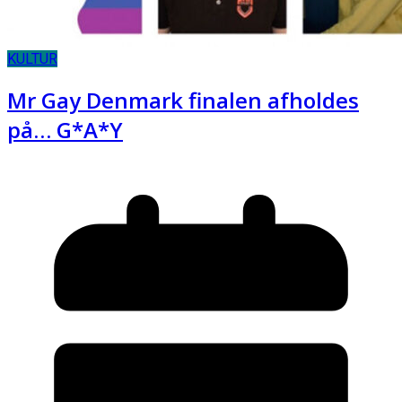
KULTUR
Mr Gay Denmark finalen afholdes
på… G*A*Y