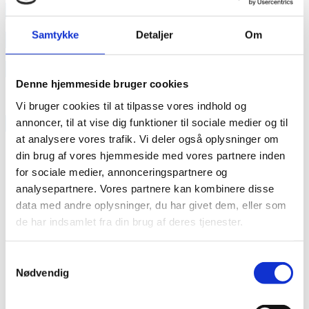
annonce
Samtykke
Detaljer
Om
annonce
Like us
Denne hjemmeside bruger cookies
Vi bruger cookies til at tilpasse vores indhold og
RAINBOW BUSINESS DENMARK
annoncer, til at vise dig funktioner til sociale medier og til
at analysere vores trafik. Vi deler også oplysninger om
din brug af vores hjemmeside med vores partnere inden
for sociale medier, annonceringspartnere og
analysepartnere. Vores partnere kan kombinere disse
data med andre oplysninger, du har givet dem, eller som
de har indsamlet fra din brug af deres tjenester.
Samtykkevalg
Nødvendig