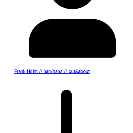
Frank Holm // han/hans // out&about