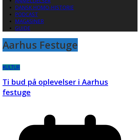
ANMELDELSER
DANSK HOMO-HISTORIE
PODCAST
MAGASINER
GUIDE
Aarhus Festuge
KULTUR
Ti bud på oplevelser i Aarhus
festuge