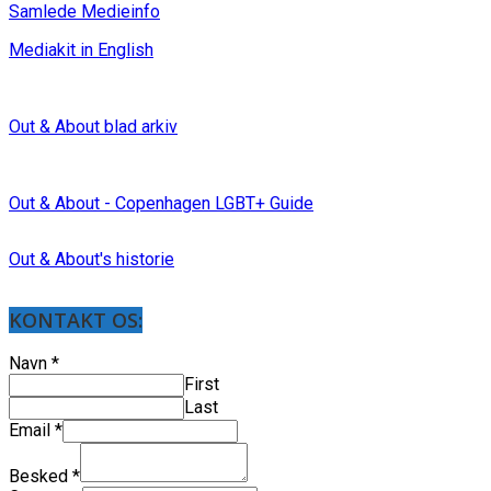
Samlede Medieinfo
Mediakit in English
Out & About blad arkiv
Out & About - Copenhagen LGBT+ Guide
Out & About's historie
KONTAKT OS:
Navn
*
First
Last
Email
*
Besked
*