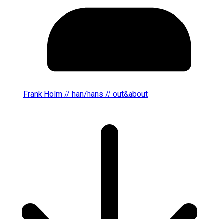
Frank Holm // han/hans // out&about