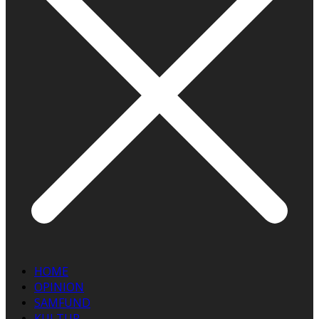
HOME
OPINION
SAMFUND
KULTUR