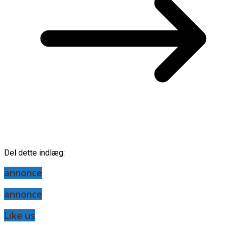
Del dette indlæg:
annonce
annonce
Like us