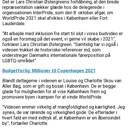
Det er Lars Christian Østergreens forhåbning, at den brede
repræsentation vækker glæde hos de delegerede i
organisationen InterPride, som den 8. oktober afgør, om
WorldPride 2021 skal afvikles i København eller Fort
Lauderdale.
”At arbejde med inklusion fra start til slut i vores budvideo er
også en forsmag på det event, vi gerne vil skabe i 2021”,
forklarer Lars Christian Østergreen. ”Samtidig har vi også i
videoen trukket de historiske referencer ind, som
understreger Danmarks internationale førerposition på
LGBTQ-området”.
Budgetforlig: Millioner til Copenhagen 2021
Blandt deltagerne i videoen er Louise og Charlotte Skou van
Aller Bøg, som er gift og bosat i København. De er begge
glade for muligheden for at vise København frem og
promovere byen i kampen for at vinde WorldPride.
”Videoen emmer virkelig af mangfoldighed og kærlighed. Jeg
synes, de var rørende og virkelighed gode. De efterlader i
hvert fald en med indtryk af, at København er en åbensindet
by”, fortæller Charlotte.