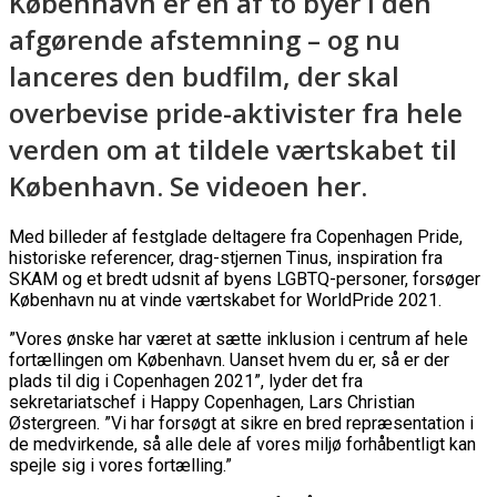
København er én af to byer i den
afgørende afstemning – og nu
lanceres den budfilm, der skal
overbevise pride-aktivister fra hele
verden om at tildele værtskabet til
København. Se videoen her.
Med billeder af festglade deltagere fra Copenhagen Pride,
historiske referencer, drag-stjernen Tinus, inspiration fra
SKAM og et bredt udsnit af byens LGBTQ-personer, forsøger
København nu at vinde værtskabet for WorldPride 2021.
”Vores ønske har været at sætte inklusion i centrum af hele
fortællingen om København. Uanset hvem du er, så er der
plads til dig i Copenhagen 2021”, lyder det fra
sekretariatschef i Happy Copenhagen, Lars Christian
Østergreen. ”Vi har forsøgt at sikre en bred repræsentation i
de medvirkende, så alle dele af vores miljø forhåbentligt kan
spejle sig i vores fortælling.”