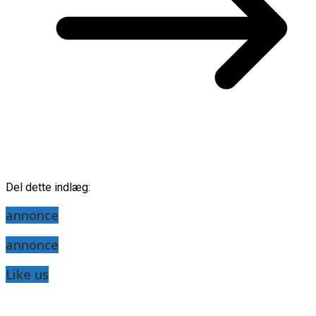
Del dette indlæg:
annonce
annonce
Like us