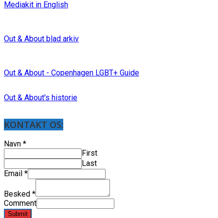
Mediakit in English
Out & About blad arkiv
Out & About - Copenhagen LGBT+ Guide
Out & About's historie
KONTAKT OS:
Navn
*
First
Last
Email
*
Besked
*
Comment
Submit