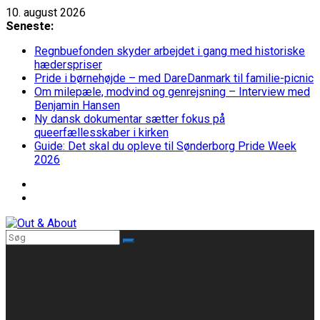
Skip
10. august 2026
to
Seneste:
content
Regnbuefonden skyder arbejdet i gang med historiske
hæderspriser
Pride i børnehøjde – med DareDanmark til familie-picnic
Om milepæle, modvind og genrejsning – Interview med
Benjamin Hansen
Ny dansk dokumentar sætter fokus på
queerfællesskaber i kirken
Guide: Det skal du opleve til Sønderborg Pride Week
2026