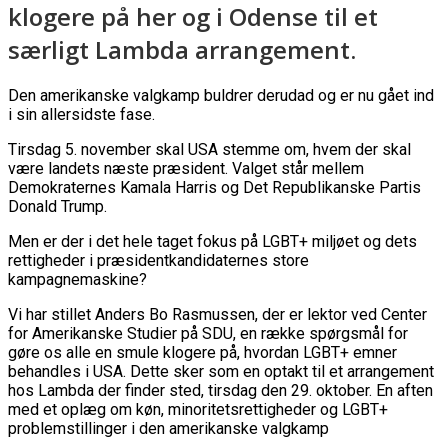
klogere på her og i Odense til et
særligt Lambda arrangement.
Den amerikanske valgkamp buldrer derudad og er nu gået ind
i sin allersidste fase.
Tirsdag 5. november skal USA stemme om, hvem der skal
være landets næste præsident. Valget står mellem
Demokraternes Kamala Harris og Det Republikanske Partis
Donald Trump.
Men er der i det hele taget fokus på LGBT+ miljøet og dets
rettigheder i præsidentkandidaternes store
kampagnemaskine?
Vi har stillet Anders Bo Rasmussen, der er lektor ved Center
for Amerikanske Studier på SDU, en række spørgsmål for
gøre os alle en smule klogere på, hvordan LGBT+ emner
behandles i USA. Dette sker som en optakt til et arrangement
hos Lambda der finder sted, tirsdag den 29. oktober. En aften
med et oplæg om køn, minoritetsrettigheder og LGBT+
problemstillinger i den amerikanske valgkamp