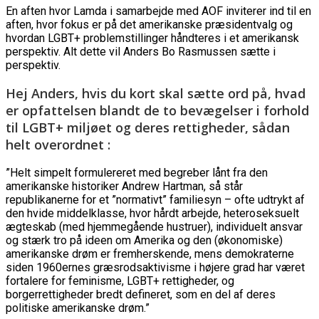
En aften hvor Lamda i samarbejde med AOF inviterer ind til en
aften, hvor fokus er på det amerikanske præsidentvalg og
hvordan LGBT+ problemstillinger håndteres i et amerikansk
perspektiv. Alt dette vil Anders Bo Rasmussen sætte i
perspektiv.
Hej Anders, hvis du kort skal sætte ord på, hvad
er opfattelsen blandt de to bevægelser i forhold
til LGBT+ miljøet og deres rettigheder, sådan
helt overordnet :
”Helt simpelt formulereret med begreber lånt fra den
amerikanske historiker Andrew Hartman, så står
republikanerne for et ”normativt” familiesyn – ofte udtrykt af
den hvide middelklasse, hvor hårdt arbejde, heteroseksuelt
ægteskab (med hjemmegående hustruer), individuelt ansvar
og stærk tro på ideen om Amerika og den (økonomiske)
amerikanske drøm er fremherskende, mens demokraterne
siden 1960ernes græsrodsaktivisme i højere grad har været
fortalere for feminisme, LGBT+ rettigheder, og
borgerrettigheder bredt defineret, som en del af deres
politiske amerikanske drøm.”