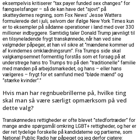
eksempelvis kritiserer ”tax payer funded sex changes” for
fængselsfanger – så de kan have det ”sjovt” på
skatteydernes regning, som Fox News’ Jesse Watters
formulerede det i juli, selvom der ifølge New York Times kun
er to eksempler på sådanne operationer i land med over 330
millioner indbyggere. Samtidig taler Donald Trump jævnligt til
en tilsyneladende frygt transkønnede, når han ved sine
valgmøder påpeger, at han vil sikre at ”mændene kommer ud
af kvindernes omklædningsrum”. Fra Trumps side skal
valgkampsemnet formentlig forstås som et forsøg på at
understrege hans tro Trumps tro på den ”traditionelle” familie
med manden på arbejdsmarkedet, og hans – eller hans
vælgeres – frygt for et samfund med ”bløde mænd” og
”stærke kvinder”.”
Hvis man har regnbuebrillerne på, hvilke ting
skal man så være særligt opmærksom på ved
dette valg?
Transkønnedes rettigheder er ofte blevet ”stedfortræder” for
mange andre spørgsmål omkring LGBT+ rettigheder, og her er
der ret tydelige forskelle på kandidaterne og partierne, som
National Public Radio har påpeget og jeg derfor ciatere: