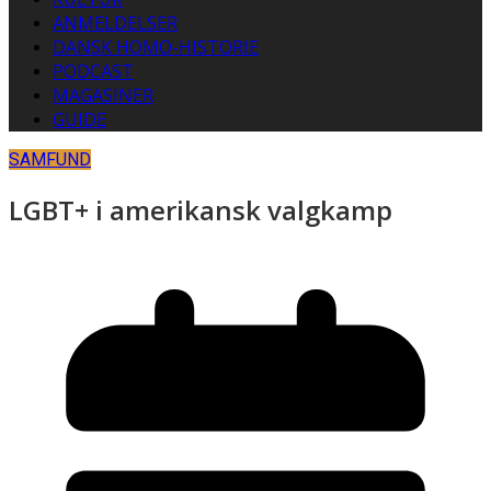
ANMELDELSER
DANSK HOMO-HISTORIE
PODCAST
MAGASINER
GUIDE
SAMFUND
LGBT+ i amerikansk valgkamp