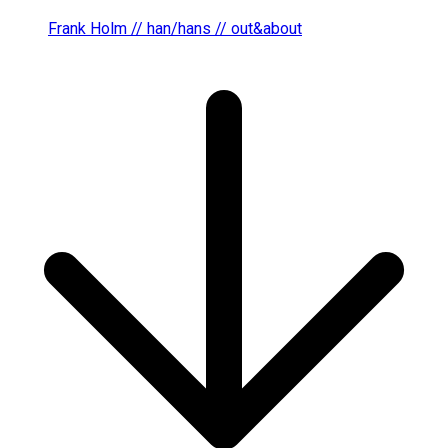
Frank Holm // han/hans // out&about