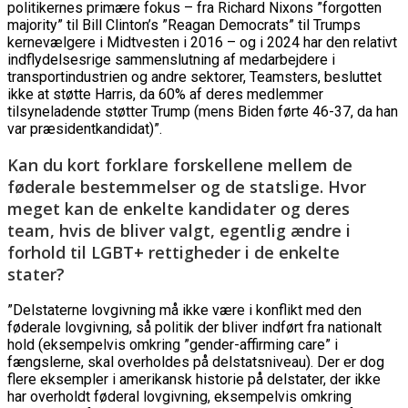
politikernes primære fokus – fra Richard Nixons ”forgotten
majority” til Bill Clinton’s ”Reagan Democrats” til Trumps
kernevælgere i Midtvesten i 2016 – og i 2024 har den relativt
indflydelsesrige sammenslutning af medarbejdere i
transportindustrien og andre sektorer, Teamsters, besluttet
ikke at støtte Harris, da 60% af deres medlemmer
tilsyneladende støtter Trump (mens Biden førte 46-37, da han
var præsidentkandidat)”.
Kan du kort forklare forskellene mellem de
føderale bestemmelser og de statslige. Hvor
meget kan de enkelte kandidater og deres
team, hvis de bliver valgt, egentlig ændre i
forhold til LGBT+ rettigheder i de enkelte
stater?
”Delstaterne lovgivning må ikke være i konflikt med den
føderale lovgivning, så politik der bliver indført fra nationalt
hold (eksempelvis omkring ”gender-affirming care” i
fængslerne, skal overholdes på delstatsniveau). Der er dog
flere eksempler i amerikansk historie på delstater, der ikke
har overholdt føderal lovgivning, eksempelvis omkring