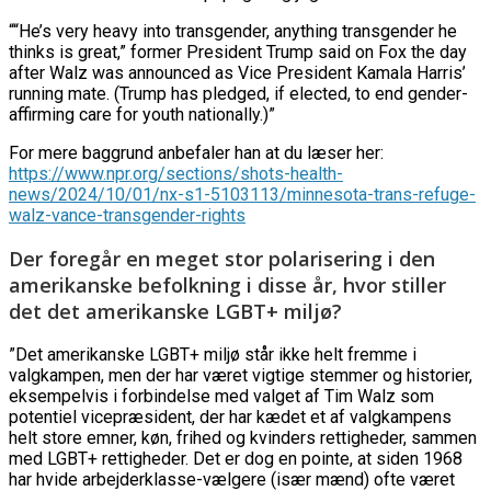
““He’s very heavy into transgender, anything transgender he
thinks is great,” former President Trump said on Fox the day
after Walz was announced as Vice President Kamala Harris’
running mate. (Trump has pledged, if elected, to end gender-
affirming care for youth nationally.)”
For mere baggrund anbefaler han at du læser her:
https://www.npr.org/sections/shots-health-
news/2024/10/01/nx-s1-5103113/minnesota-trans-refuge-
walz-vance-transgender-rights
Der foregår en meget stor polarisering i den
amerikanske befolkning i disse år, hvor stiller
det det amerikanske LGBT+ miljø?
”Det amerikanske LGBT+ miljø står ikke helt fremme i
valgkampen, men der har været vigtige stemmer og historier,
eksempelvis i forbindelse med valget af Tim Walz som
potentiel vicepræsident, der har kædet et af valgkampens
helt store emner, køn, frihed og kvinders rettigheder, sammen
med LGBT+ rettigheder. Det er dog en pointe, at siden 1968
har hvide arbejderklasse-vælgere (især mænd) ofte været