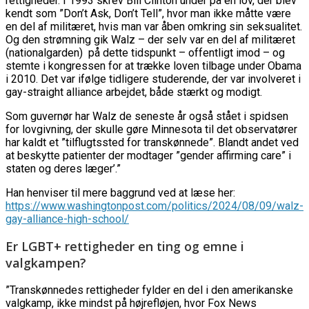
rettigheder. I 1993 skrev Bill Clinton under på en lov, der blev
kendt som ”Don’t Ask, Don’t Tell”, hvor man ikke måtte være
en del af militæret, hvis man var åben omkring sin seksualitet.
Og den strømning gik Walz – der selv var en del af militæret
(nationalgarden) på dette tidspunkt – offentligt imod – og
stemte i kongressen for at trække loven tilbage under Obama
i 2010. Det var ifølge tidligere studerende, der var involveret i
gay-straight alliance arbejdet, både stærkt og modigt.
Som guvernør har Walz de seneste år også stået i spidsen
for lovgivning, der skulle gøre Minnesota til det observatører
har kaldt et ”tilflugtssted for transkønnede”. Blandt andet ved
at beskytte patienter der modtager ”gender affirming care” i
staten og deres læger’.”
Han henviser til mere baggrund ved at læse her:
https://www.washingtonpost.com/politics/2024/08/09/walz-
gay-alliance-high-school/
Er LGBT+ rettigheder en ting og emne i
valgkampen?
”Transkønnedes rettigheder fylder en del i den amerikanske
valgkamp, ikke mindst på højrefløjen, hvor Fox News