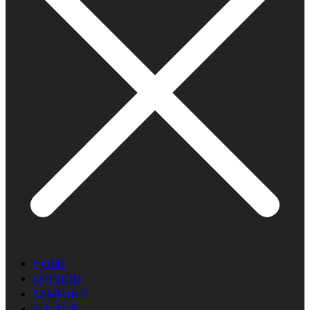
HOME
OPINION
SAMFUND
KULTUR