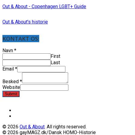
Out & About - Copenhagen LGBT+ Guide
Out & About's historie
KONTAKT OS:
Navn
*
First
Last
Email
*
Besked
*
Website
Submit
© 2026
Out & About
. All rights reserved.
© 2026 gayMAGZ.dk/Dansk HOMO-Historie