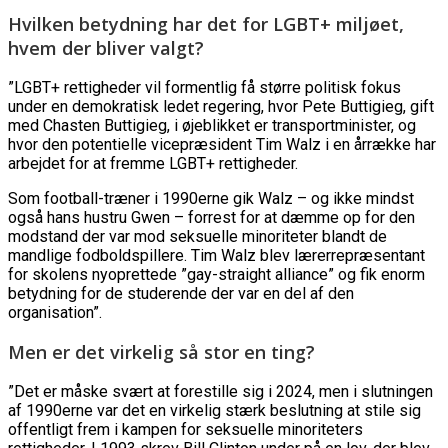
Hvilken betydning har det for LGBT+ miljøet,
hvem der bliver valgt?
”LGBT+ rettigheder vil formentlig få større politisk fokus
under en demokratisk ledet regering, hvor Pete Buttigieg, gift
med Chasten Buttigieg, i øjeblikket er transportminister, og
hvor den potentielle vicepræsident Tim Walz i en årrække har
arbejdet for at fremme LGBT+ rettigheder.
Som football-træner i 1990erne gik Walz – og ikke mindst
også hans hustru Gwen – forrest for at dæmme op for den
modstand der var mod seksuelle minoriteter blandt de
mandlige fodboldspillere. Tim Walz blev lærerrepræsentant
for skolens nyoprettede ”gay-straight alliance” og fik enorm
betydning for de studerende der var en del af den
organisation”.
Men er det virkelig så stor en ting?
”Det er måske svært at forestille sig i 2024, men i slutningen
af 1990erne var det en virkelig stærk beslutning at stile sig
offentligt frem i kampen for seksuelle minoriteters