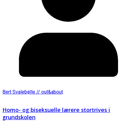
Bert Svalebølle // out&about
Homo- og biseksuelle lærere stortrives i
grundskolen