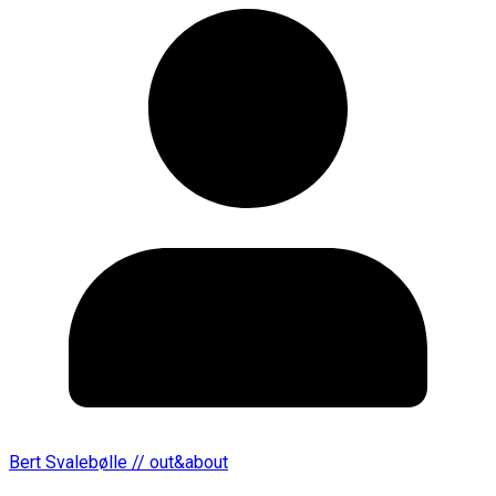
Bert Svalebølle // out&about