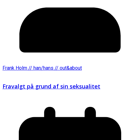
Frank Holm // han/hans // out&about
Fravalgt på grund af sin seksualitet