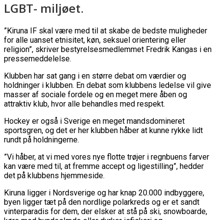
LGBT- miljøet.
”Kiruna IF skal være med til at skabe de bedste muligheder
for alle uanset etnisitet, køn, seksuel orientering eller
religion”, skriver bestyrelsesmedlemmet Fredrik Kangas i en
pressemeddelelse.
Klubben har sat gang i en større debat om værdier og
holdninger i klubben. En debat som klubbens ledelse vil give
masser af sociale fordele og en meget mere åben og
attraktiv klub, hvor alle behandles med respekt.
Hockey er også i Sverige en meget mandsdomineret
sportsgren, og det er her klubben håber at kunne rykke lidt
rundt på holdningerne.
”Vi håber, at vi med vores nye flotte trøjer i regnbuens farver
kan være med til, at fremme accept og ligestilling”, hedder
det på klubbens hjemmeside.
Kiruna ligger i Nordsverige og har knap 20.000 indbyggere,
byen ligger tæt på den nordlige polarkreds og er et sandt
vinterparadis for dem, der elsker at stå på ski, snowboarde,