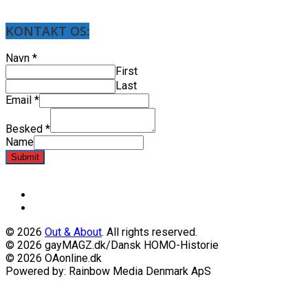
KONTAKT OS:
Navn
*
First
Last
Email
*
Besked
*
Name
Submit
© 2026
Out & About
. All rights reserved.
© 2026 gayMAGZ.dk/Dansk HOMO-Historie
© 2026 OAonline.dk
Powered by: Rainbow Media Denmark ApS