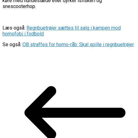
køre med hundeslæde eller dyrker isfiskeri og
snescooterhop.
Læs også:
Regnbuetrøjer sættes til salg i kampen mod
homofobi i fodbold
Se også:
OB straffes for homo-råb: Skal spille i regnbuetrøjer