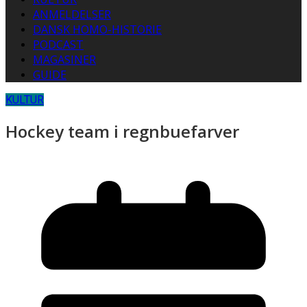
ANMELDELSER
DANSK HOMO-HISTORIE
PODCAST
MAGASINER
GUIDE
KULTUR
Hockey team i regnbuefarver