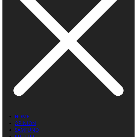
HOME
OPINION
SAMFUND
KULTUR