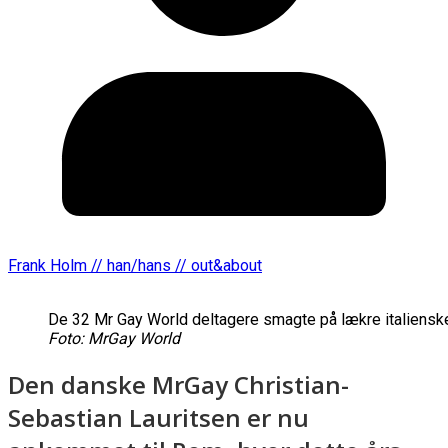
Frank Holm // han/hans // out&about
De 32 Mr Gay World deltagere smagte på lækre italienske
Foto: MrGay World
Den danske MrGay Christian-
Sebastian Lauritsen er nu