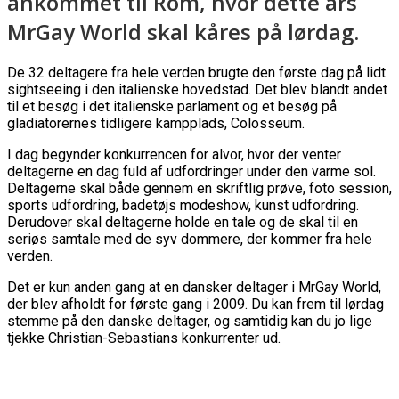
ankommet til Rom, hvor dette års
MrGay World skal kåres på lørdag.
De 32 deltagere fra hele verden brugte den første dag på lidt
sightseeing i den italienske hovedstad. Det blev blandt andet
til et besøg i det italienske parlament og et besøg på
gladiatorernes tidligere kampplads, Colosseum.
I dag begynder konkurrencen for alvor, hvor der venter
deltagerne en dag fuld af udfordringer under den varme sol.
Deltagerne skal både gennem en skriftlig prøve, foto session,
sports udfordring, badetøjs modeshow, kunst udfordring.
Derudover skal deltagerne holde en tale og de skal til en
seriøs samtale med de syv dommere, der kommer fra hele
verden.
Det er kun anden gang at en dansker deltager i MrGay World,
der blev afholdt for første gang i 2009. Du kan frem til lørdag
stemme på den danske deltager, og samtidig kan du jo lige
tjekke Christian-Sebastians konkurrenter ud.