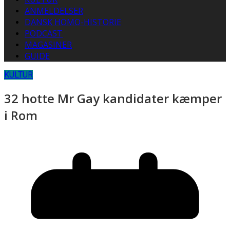
ANMELDELSER
DANSK HOMO-HISTORIE
PODCAST
MAGASINER
GUIDE
KULTUR
32 hotte Mr Gay kandidater kæmper
i Rom