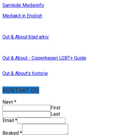
Samlede Medieinfo
Mediakit in English
Out & About blad arkiv
Out & About - Copenhagen LGBT+ Guide
Out & About's historie
KONTAKT OS:
Navn
*
First
Last
Email
*
Besked
*