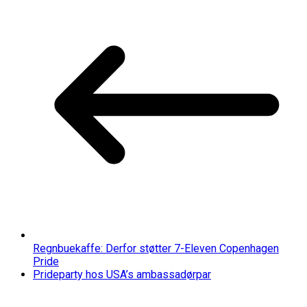
Regnbuekaffe: Derfor støtter 7-Eleven Copenhagen
Pride
Prideparty hos USA’s ambassadørpar