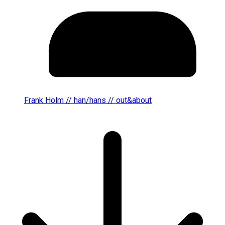
Frank Holm // han/hans // out&about