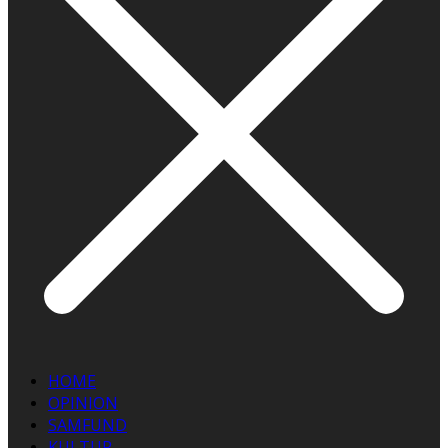
HOME
OPINION
SAMFUND
KULTUR