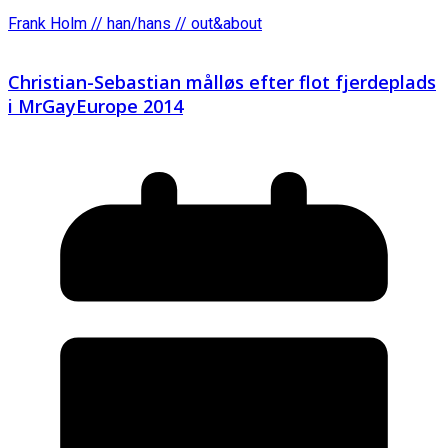
Frank Holm // han/hans // out&about
Christian-Sebastian målløs efter flot fjerdeplads
i MrGayEurope 2014