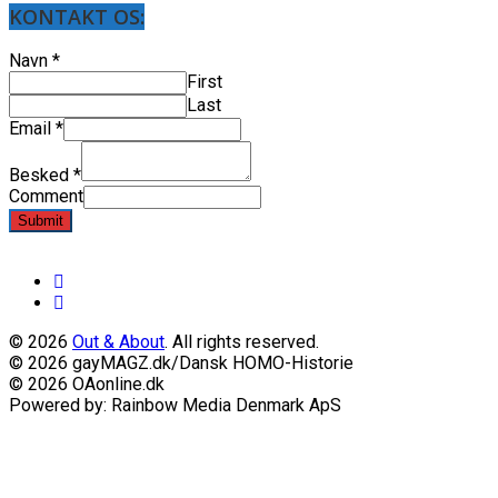
KONTAKT OS:
Navn
*
First
Last
Email
*
Besked
*
Comment
Submit
© 2026
Out & About
. All rights reserved.
© 2026 gayMAGZ.dk/Dansk HOMO-Historie
© 2026 OAonline.dk
Powered by: Rainbow Media Denmark ApS