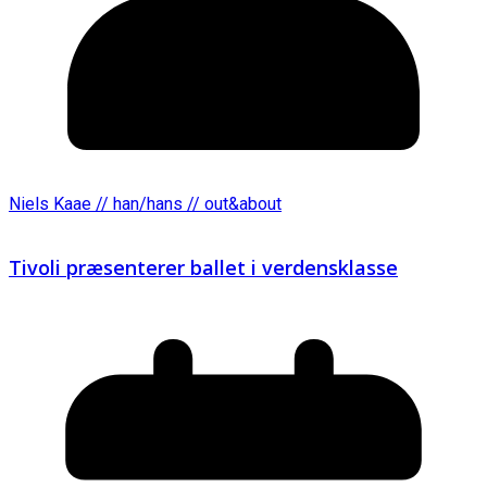
Niels Kaae // han/hans // out&about
Tivoli præsenterer ballet i verdensklasse