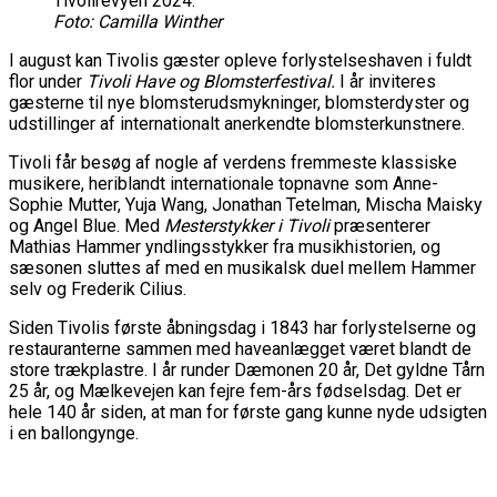
Tivolirevyen 2024.
Foto: Camilla Winther
I august kan Tivolis gæster opleve forlystelseshaven i fuldt
flor under
Tivoli Have og Blomsterfestival.
I år inviteres
gæsterne til nye blomsterudsmykninger, blomsterdyster og
udstillinger af internationalt anerkendte blomsterkunstnere.
Tivoli får besøg af nogle af verdens fremmeste klassiske
musikere, heriblandt internationale topnavne som Anne-
Sophie Mutter, Yuja Wang, Jonathan Tetelman, Mischa Maisky
og Angel Blue. Med
Mesterstykker i Tivoli
præsenterer
Mathias Hammer yndlingsstykker fra musikhistorien, og
sæsonen sluttes af med en musikalsk duel mellem Hammer
selv og Frederik Cilius.
Siden Tivolis første åbningsdag i 1843 har forlystelserne og
restauranterne sammen med haveanlægget været blandt de
store trækplastre. I år runder Dæmonen 20 år, Det gyldne Tårn
25 år, og Mælkevejen kan fejre fem-års fødselsdag. Det er
hele 140 år siden, at man for første gang kunne nyde udsigten
i en ballongynge.