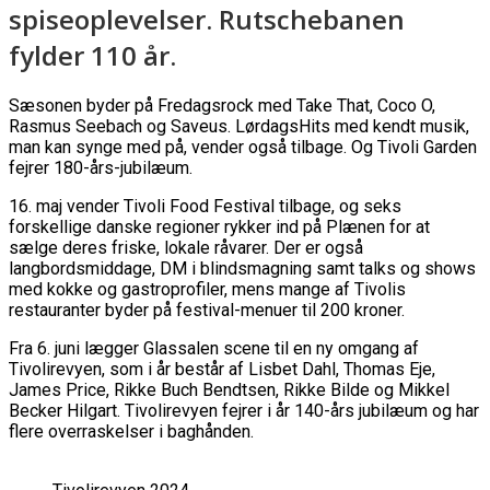
spiseoplevelser. Rutschebanen
fylder 110 år.
Sæsonen byder på Fredagsrock med Take That, Coco O,
Rasmus Seebach og Saveus. LørdagsHits med kendt musik,
man kan synge med på, vender også tilbage. Og Tivoli Garden
fejrer 180-års-jubilæum.
16. maj vender Tivoli Food Festival tilbage, og seks
forskellige danske regioner rykker ind på Plænen for at
sælge deres friske, lokale råvarer. Der er også
langbordsmiddage, DM i blindsmagning samt talks og shows
med kokke og gastroprofiler, mens mange af Tivolis
restauranter byder på festival-menuer til 200 kroner.
Fra 6. juni lægger Glassalen scene til en ny omgang af
Tivolirevyen, som i år består af Lisbet Dahl, Thomas Eje,
James Price, Rikke Buch Bendtsen, Rikke Bilde og Mikkel
Becker Hilgart. Tivolirevyen fejrer i år 140-års jubilæum og har
flere overraskelser i baghånden.