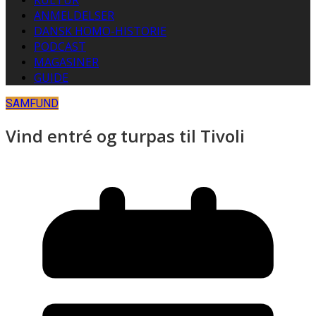
KULTUR
ANMELDELSER
DANSK HOMO-HISTORIE
PODCAST
MAGASINER
GUIDE
SAMFUND
Vind entré og turpas til Tivoli