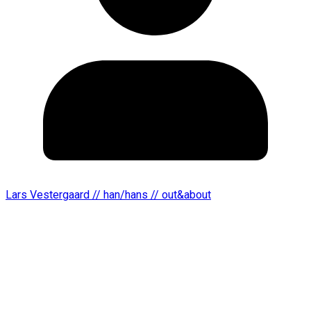
Lars Vestergaard // han/hans // out&about