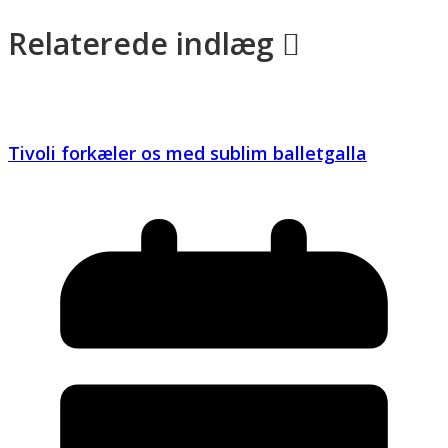
Relaterede indlæg
Tivoli forkæler os med sublim balletgalla