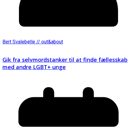
Bert Svalebølle // out&about
Gik fra selvmordstanker til at finde fællesskab
med andre LGBT+ unge