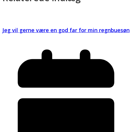
Jeg vil gerne være en god far for min regnbuesøn