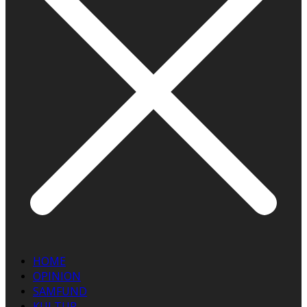
HOME
OPINION
SAMFUND
KULTUR