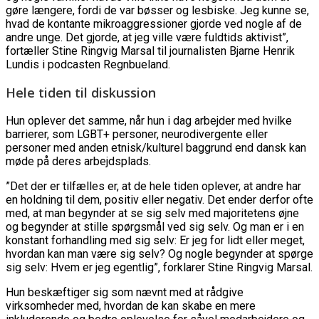
gøre længere, fordi de var bøsser og lesbiske. Jeg kunne se,
hvad de kontante mikroaggressioner gjorde ved nogle af de
andre unge. Det gjorde, at jeg ville være fuldtids aktivist”,
fortæller Stine Ringvig Marsal til journalisten Bjarne Henrik
Lundis i podcasten Regnbueland.
Hele tiden til diskussion
Hun oplever det samme, når hun i dag arbejder med hvilke
barrierer, som LGBT+ personer, neurodivergente eller
personer med anden etnisk/kulturel baggrund end dansk kan
møde på deres arbejdsplads.
”Det der er tilfælles er, at de hele tiden oplever, at andre har
en holdning til dem, positiv eller negativ. Det ender derfor ofte
med, at man begynder at se sig selv med majoritetens øjne
og begynder at stille spørgsmål ved sig selv. Og man er i en
konstant forhandling med sig selv: Er jeg for lidt eller meget,
hvordan kan man være sig selv? Og nogle begynder at spørge
sig selv: Hvem er jeg egentlig”, forklarer Stine Ringvig Marsal.
Hun beskæftiger sig som nævnt med at rådgive
virksomheder med, hvordan de kan skabe en mere