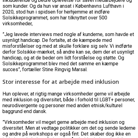
inkluderende og bedre oplevelse for såvel medarbejdere og
som kunder. Og da hun var ansat i Københavns Lufthavn i
2020, stod hun i spidsen for herhjemme at indføre
Solsikkeprogrammet, som har tilknyttet over 500
virksomheder,
”Jeg lavede interviews med nogle af kunderne, som havde et
usynligt handicap. De fortalte, at de kæmpede med
misforståelser og med at skulle forklare sig selv. Vi indførte
derfor Solsikke-mærket, så andre kan se, dem der et usynligt
handicap, og at de beder om lidt forståelse og støtte. Og
Solsikkeprogrammet blev med det samme en kæmpe
succes”, fortæller Stine Ringvig Marsal.
Stor interesse for at arbejde med inklusion
Hun oplever, at rigtig mange virksomheder gerne vil arbejde
med inklusion og diversitet, både i forhold til LGBT+ personer,
neurodivergente og personer med anden etnisk/kulturel
baggrund end dansk.
”Virksomheder vil meget gerne arbejde med inklusion og
diversitet. Men at vedtage politikker om det og sende lederne
og andre på workshops er også fint. Det skaber dog ikke en