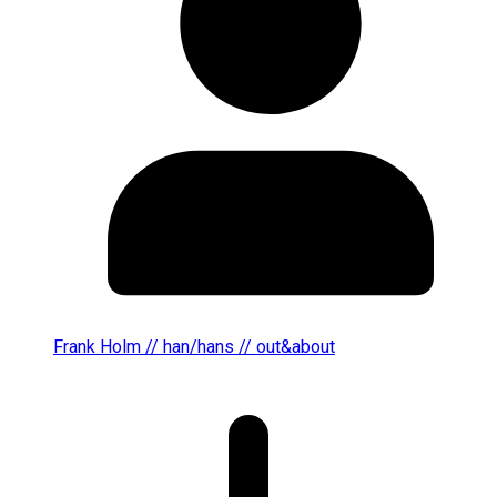
Frank Holm // han/hans // out&about