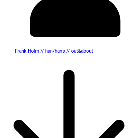
Frank Holm // han/hans // out&about