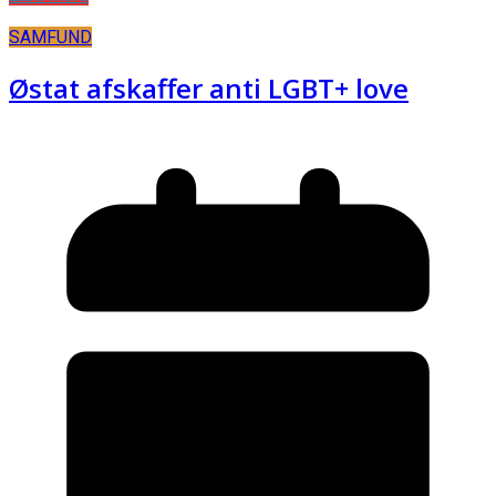
SAMFUND
Østat afskaffer anti LGBT+ love