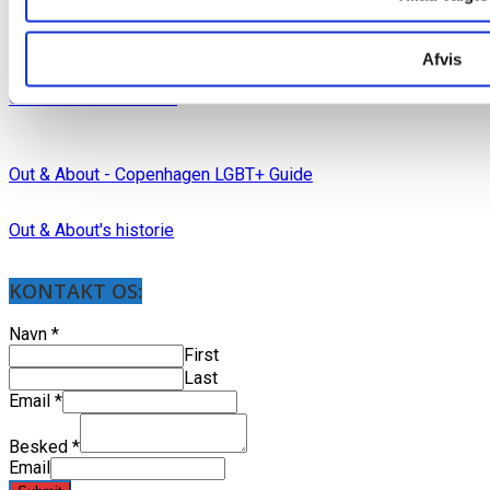
Mediakit in English
Afvis
Out & About blad arkiv
Out & About - Copenhagen LGBT+ Guide
Out & About's historie
KONTAKT OS:
Navn
*
First
Last
Email
*
Besked
*
Email