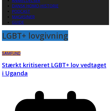
ANMELDELSER
DANSK HOMO-HISTORIE
PODCAST
MAGASINER
GUIDE
LGBT+ lovgivning
SAMFUND
Stærkt kritiseret LGBT+ lov vedtaget
i Uganda