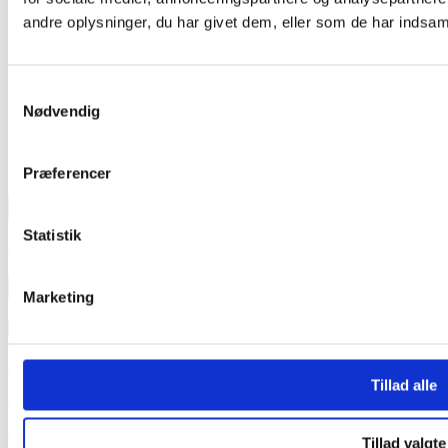
andre oplysninger, du har givet dem, eller som de har indsamle
Samtykkevalg
Nødvendig
Præferencer
TEAM OUT & ABOUT:
Statistik
SE VORT FASTE TEAM HER
INDLÆG
Marketing
INDLÆG
Medieinfo banner
Tillad alle
Medieinfo magasin
Samlede Medieinfo
Tillad valgte