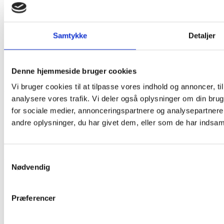
Mest Læste
Samtykke
Detaljer
SAMFUND
Fra fordømmelse til velsignelse: Kirken
omfavner de danske Prides
Denne hjemmeside bruger cookies
Historisk set har forholdet mellem kirken og LGBT+ miljøet
været præget af...
Vi bruger cookies til at tilpasse vores indhold og annoncer, til 
analysere vores trafik. Vi deler også oplysninger om din br
SAMFUND
for sociale medier, annonceringspartnere og analysepartner
Om milepæle, modvind og genrejsning
andre oplysninger, du har givet dem, eller som de har indsamle
– Interview med Benjamin Hansen
Copenhagen Pride fylder 30 år. Out & About har mødt
forperson Benjamin...
Samtykkevalg
Nødvendig
SAMFUND
Ny fond skal styrke, synliggøre og
bevare dansk LGBT+ kultur
Præferencer
Den nye Regnbuefond skal sikre, styrke og bevare dansk,
færøsk og grønlands...