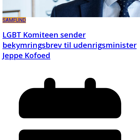
SAMFUND
LGBT Komiteen sender
bekymringsbrev til udenrigsminister
Jeppe Kofoed