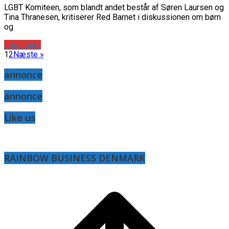
LGBT Komiteen, som blandt andet består af Søren Laursen og
Tina Thranesen, kritiserer Red Barnet i diskussionen om børn
og
Læs mere
1
2
Næste »
annonce
annonce
Like us
RAINBOW BUSINESS DENMARK