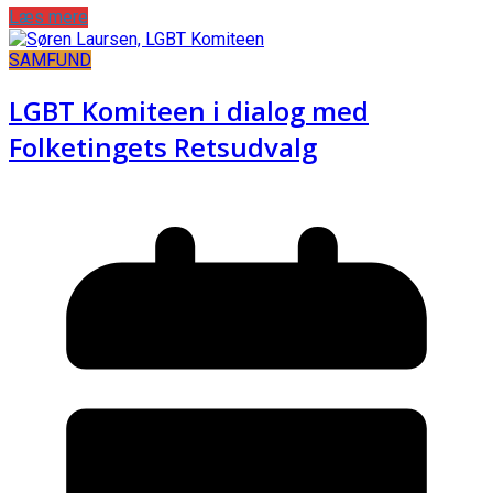
Læs mere
SAMFUND
LGBT Komiteen i dialog med
Folketingets Retsudvalg