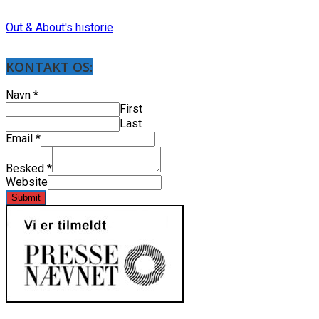
Out & About's historie
KONTAKT OS:
Navn
*
First
Last
Email
*
Besked
*
Website
Submit