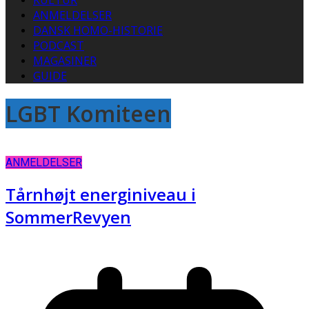
KULTUR
ANMELDELSER
DANSK HOMO-HISTORIE
PODCAST
MAGASINER
GUIDE
LGBT Komiteen
ANMELDELSER
Tårnhøjt energiniveau i
SommerRevyen