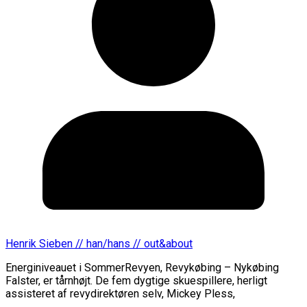
Henrik Sieben // han/hans // out&about
Energiniveauet i SommerRevyen, Revykøbing – Nykøbing
Falster, er tårnhøjt. De fem dygtige skuespillere, herligt
assisteret af revydirektøren selv, Mickey Pless,