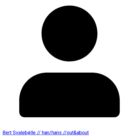
Bert Svalebølle // han/hans //out&about