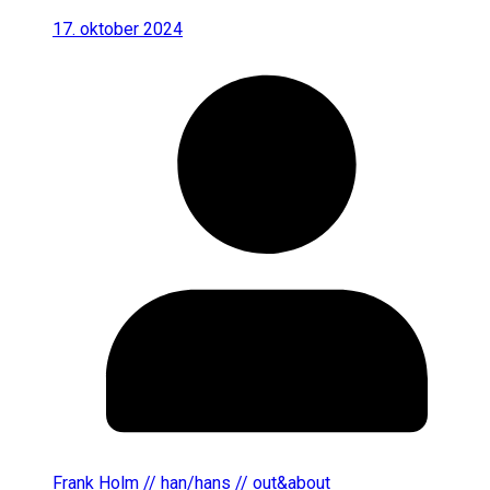
17. oktober 2024
Frank Holm // han/hans // out&about