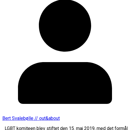
Bert Svalebølle // out&about
LGBT komiteen blev stiftet den 15. maj 2019, med det formål