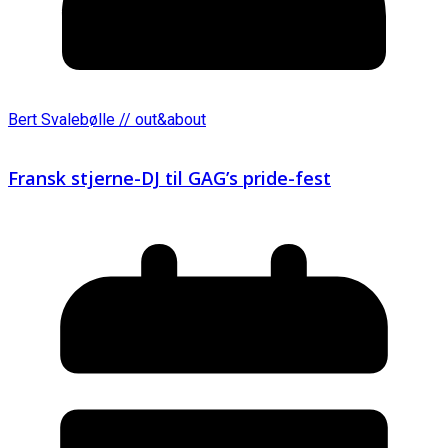
Bert Svalebølle // out&about
Fransk stjerne-DJ til GAG’s pride-fest