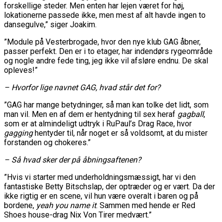
forskellige steder. Men enten har lejen været for høj,
lokationerne passede ikke, men mest af alt havde ingen to
dansegulve,” siger Joakim.
”Module på Vesterbrogade, hvor den nye klub GAG åbner,
passer perfekt. Den er i to etager, har indendørs rygeområde
og nogle andre fede ting, jeg ikke vil afsløre endnu. De skal
opleves!”
– Hvorfor lige navnet GAG, hvad står det for?
”GAG har mange betydninger, så man kan tolke det lidt, som
man vil. Men en af dem er hentydning til sex heraf
gagball
,
som er at almindeligt udtryk i RuPaul’s Drag Race, hvor
gagging
hentyder til, når noget er så voldsomt, at du mister
forstanden og chokeres.”
– Så hvad sker der på åbningsaftenen?
”Hvis vi starter med underholdningsmæssigt, har vi den
fantastiske Betty Bitschslap, der optræder og er vært. Da der
ikke rigtig er en scene, vil hun være overalt i baren og på
bordene,
yeah you name it
. Sammen med hende er Red
Shoes house-drag Nix Von Tirer medvært.”