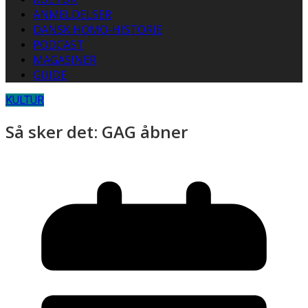
ANMELDELSER
DANSK HOMO-HISTORIE
PODCAST
MAGASINER
GUIDE
KULTUR
Så sker det: GAG åbner