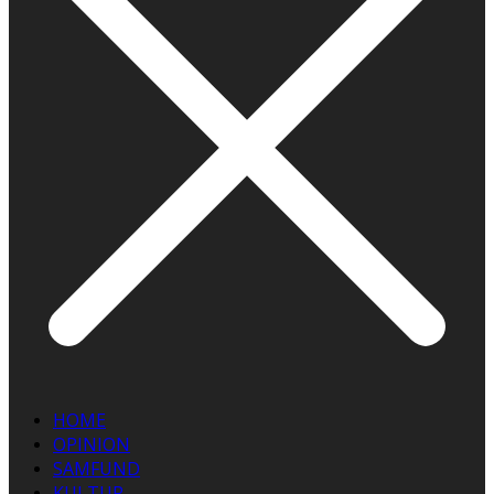
HOME
OPINION
SAMFUND
KULTUR