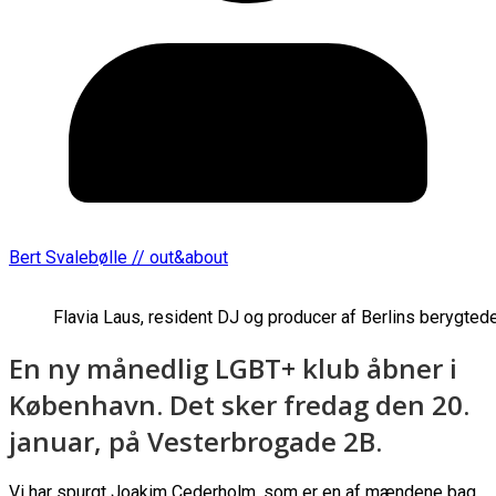
Bert Svalebølle // out&about
Flavia Laus, resident DJ og producer af Berlins berygted
En ny månedlig LGBT+ klub åbner i
København. Det sker fredag den 20.
januar, på Vesterbrogade 2B.
Vi har spurgt Joakim Cederholm, som er en af mændene bag