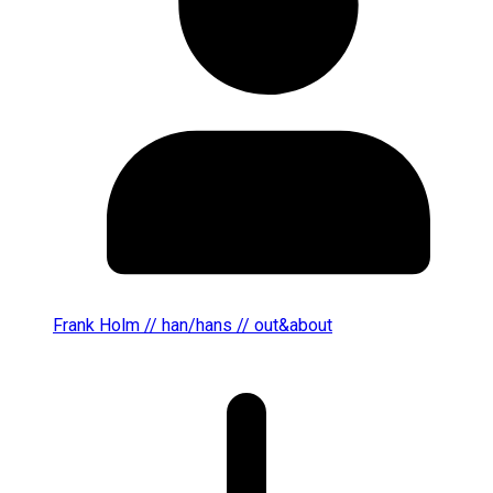
Frank Holm // han/hans // out&about