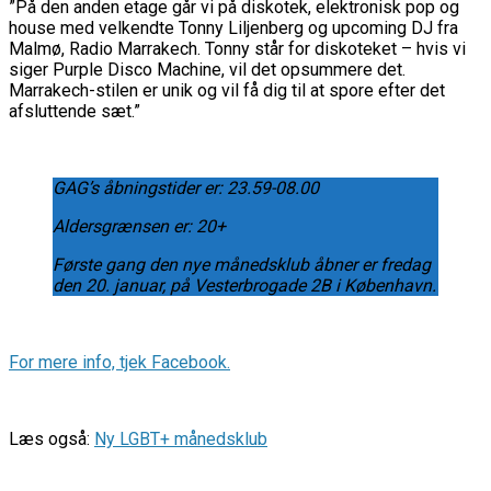
”På den anden etage går vi på diskotek, elektronisk pop og
house med velkendte Tonny Liljenberg og upcoming DJ fra
Malmø, Radio Marrakech. Tonny står for diskoteket – hvis vi
siger Purple Disco Machine, vil det opsummere det.
Marrakech-stilen er unik og vil få dig til at spore efter det
afsluttende sæt.”
GAG’s åbningstider er: 23.59-08.00
Aldersgrænsen er: 20+
Første gang den nye månedsklub åbner er fredag
den 20. januar, på Vesterbrogade 2B i København.
For mere info, tjek Facebook.
Læs også:
Ny LGBT+ månedsklub