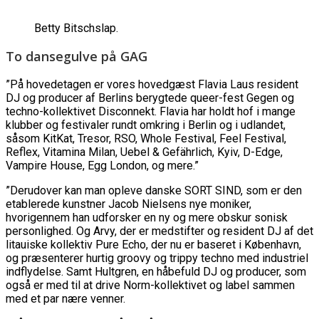
Betty Bitschslap.
To dansegulve på GAG
”På hovedetagen er vores hovedgæst Flavia Laus resident
DJ og producer af Berlins berygtede queer-fest Gegen og
techno-kollektivet Disconnekt. Flavia har holdt hof i mange
klubber og festivaler rundt omkring i Berlin og i udlandet,
såsom KitKat, Tresor, RSO, Whole Festival, Feel Festival,
Reflex, Vitamina Milan, Uebel & Gefährlich, Kyiv, D-Edge,
Vampire House, Egg London, og mere.”
”Derudover kan man opleve danske SORT SIND, som er den
etablerede kunstner Jacob Nielsens nye moniker,
hvorigennem han udforsker en ny og mere obskur sonisk
personlighed. Og Arvy, der er medstifter og resident DJ af det
litauiske kollektiv Pure Echo, der nu er baseret i København,
og præsenterer hurtig groovy og trippy techno med industriel
indflydelse. Samt Hultgren, en håbefuld DJ og producer, som
også er med til at drive Norm-kollektivet og label sammen
med et par nære venner.