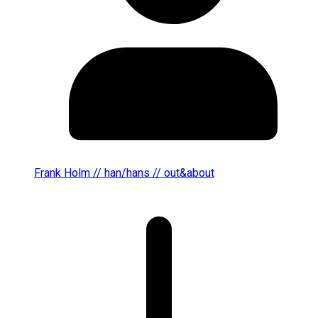
Frank Holm // han/hans // out&about