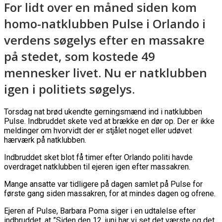
For lidt over en måned siden kom
homo-natklubben Pulse i Orlando i
verdens søgelys efter en massakre
på stedet, som kostede 49
mennesker livet. Nu er natklubben
igen i politiets søgelys.
Torsdag nat brød ukendte gerningsmænd ind i natklubben
Pulse. Indbruddet skete ved at brække en dør op. Der er ikke
meldinger om hvorvidt der er stjålet noget eller udøvet
hærværk på natklubben.
Indbruddet sket blot få timer efter Orlando politi havde
overdraget natklubben til ejeren igen efter massakren.
Mange ansatte var tidligere på dagen samlet på Pulse for
første gang siden massakren, for at mindes dagen og ofrene.
Ejeren af Pulse, Barbara Poma siger i en udtalelse efter
indbruddet, at ”Siden den 12. juni har vi set det værste og det