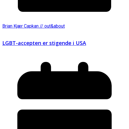
Brian Kjær Capkan // out&about
LGBT-accepten er stigende i USA