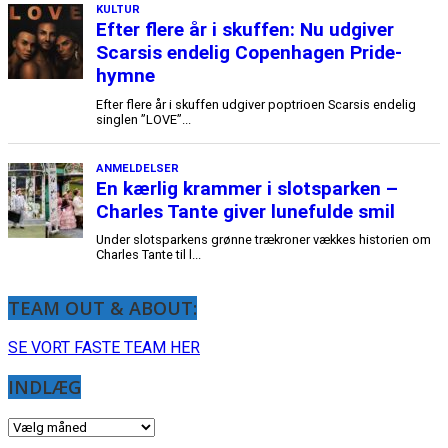
KULTUR
Efter flere år i skuffen: Nu udgiver
Scarsis endelig Copenhagen Pride-
hymne
Efter flere år i skuffen udgiver poptrioen Scarsis endelig
singlen ”LOVE”...
ANMELDELSER
En kærlig krammer i slotsparken –
Charles Tante giver lunefulde smil
Under slotsparkens grønne trækroner vækkes historien om
Charles Tante til l...
TEAM OUT & ABOUT:
SE VORT FASTE TEAM HER
INDLÆG
INDLÆG