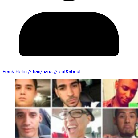
Frank Holm // han/hans // out&about