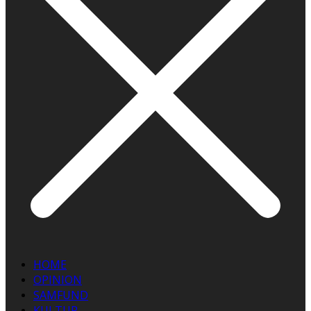
HOME
OPINION
SAMFUND
KULTUR