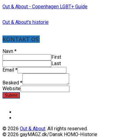
Out & About - Copenhagen LGBT+ Guide
Out & About's historie
KONTAKT OS:
Navn
*
First
Last
Email
*
Besked
*
Website
Submit
© 2026
Out & About
. All rights reserved.
© 2026 gayMAGZ.dk/Dansk HOMO-Historie