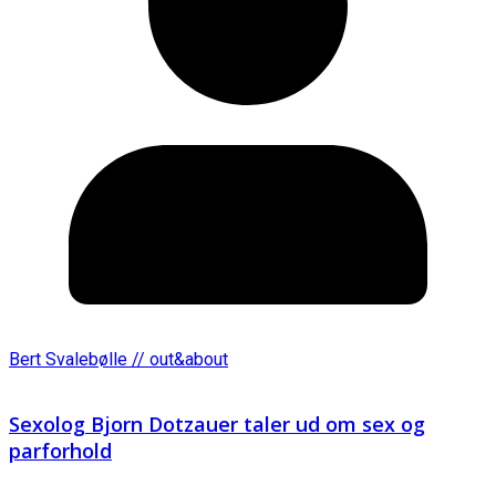
Bert Svalebølle // out&about
Sexolog Bjorn Dotzauer taler ud om sex og
parforhold