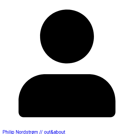
Philip Nordstrøm // out&about