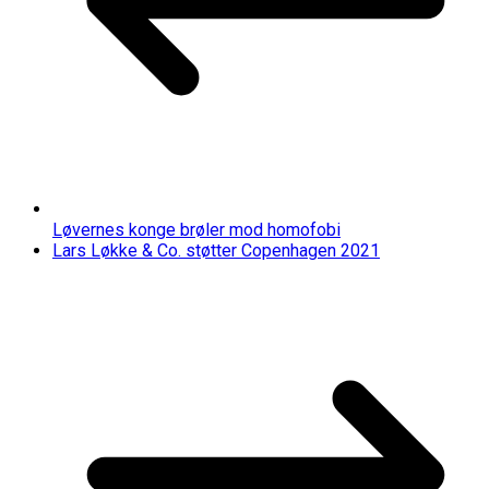
Løvernes konge brøler mod homofobi
Lars Løkke & Co. støtter Copenhagen 2021