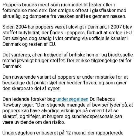
Poppers bruges mest som rusmiddel til fester eller i
forbindelse med sex. Det sælges oftest i glasflasker med
skruelåg, og dampene fra væsken sniffes gennem næsen.
Siden 2004 har poppers været ulovligt i Danmark. I 2007 blev
stoffet butylnitrat, der findes i poppers, forbudt at sælge i EU.
Det sælges dog stadig i vidt omfang via uofficielle kanaler i
Danmark og resten af EU.
Det vurderes, at en tredjedel af britiske homo- og biseksuelle
mænd jævnligt bruger stoffet. Der er ikke tilgængelige tal for
Danmark.
Den nuværende variant af poppers er under mistanke for, at
beskadige det punkt i øjet der hedder ’fovea’, og som giver
den skarpeste del af synet.
Den ledende forsker bag
undersøgelsen
Dr. Rebecca
Rewbury siger: ”Den stigende mængde af beviser tyder på, at
poppers kan have alvorlige virkninger på evnen til at se
skarpt”, og tilføjer, at brugere og sundhedspersonale kan
være uvidende om den risiko.
Undersøgelsen er baseret på 12 mænd, der rapporterede