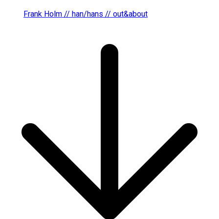
Frank Holm // han/hans // out&about