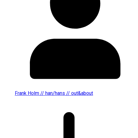
Frank Holm // han/hans // out&about