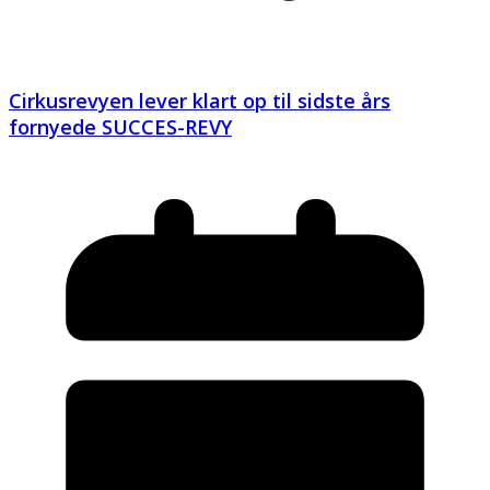
Cirkusrevyen lever klart op til sidste års
fornyede SUCCES-REVY