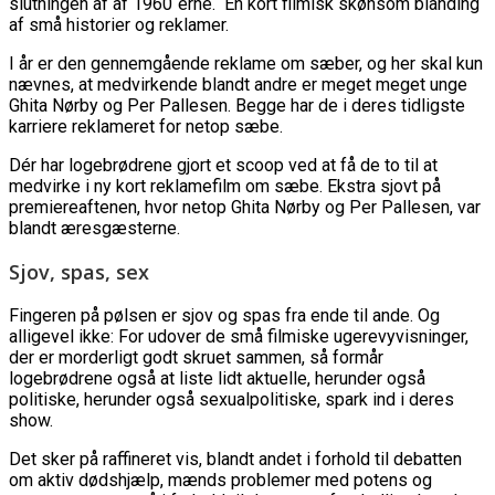
slutningen af af 1960´erne. En kort filmisk skønsom blanding
af små historier og reklamer.
I år er den gennemgående reklame om sæber, og her skal kun
nævnes, at medvirkende blandt andre er meget meget unge
Ghita Nørby og Per Pallesen. Begge har de i deres tidligste
karriere reklameret for netop sæbe.
Dér har logebrødrene gjort et scoop ved at få de to til at
medvirke i ny kort reklamefilm om sæbe. Ekstra sjovt på
premiereaftenen, hvor netop Ghita Nørby og Per Pallesen, var
blandt æresgæsterne.
Sjov, spas, sex
Fingeren på pølsen er sjov og spas fra ende til ande. Og
alligevel ikke: For udover de små filmiske ugerevyvisninger,
der er morderligt godt skruet sammen, så formår
logebrødrene også at liste lidt aktuelle, herunder også
politiske, herunder også sexualpolitiske, spark ind i deres
show.
Det sker på raffineret vis, blandt andet i forhold til debatten
om aktiv dødshjælp, mænds problemer med potens og