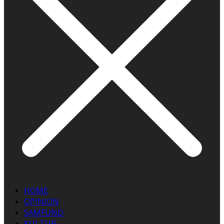
HOME
OPINION
SAMFUND
KULTUR