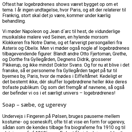
Oftest har logebrødrenes shows været bygget op om et
tema. I år ingen undtagelse, hvor Paris, og alt der relaterer til
Frankrig, stort skal det jo være, kommer under kærlig
behandling.
Vi møder Napoleon og Jean d´arc til hest, de vidunderlige
musikalske malere ved Seinen, en hylende morsom
Klokkeren fra Notre Dame, og et farverigt persongalleri fra
Asterix og Obelix. Men vi møder også nogle af logebrødrenes
tilbagevendende figurer: Blandt andre Otto Fjertoman, Grethe,
og Dorthe fra Gyllegården, Degnens Didrik, grosserer
Pikkerup, og ikke mindst Doktor Svans. Og for nu at blive i det
franske, så er personerne fra Gyllegården taget på tur til
byernes by, Paris, hvor de mødes i Eiffeltårnet. Kedeligt er
det bestemt ikke, dér skuffer logebrødrene heller ikke deres
trofaste publikum. Og som det fremgår af navnene, så også
der befinder vi os i et særligt univers – logebrødrenes!
Soap – sæbe, og ugerevy
Undervejs i Fingeren på Pølsen, bruges pauserne mellem
kostume- og sceneskift, ofte til at vise en form for ugerevy,
sådan som de kendes tilbage fra biograferne fra 1910 og til