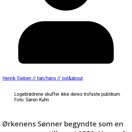
Henrik Sieben // han/hans // out&about
Logebrødrene skuffer ikke deres trofaste publikum.
Foto: Søren Kuhn
Ørkenens Sønner begyndte som en