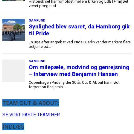
Historisk set har forholdet mellem kirken og LGBT+ miljøet
været præget af...
SAMFUND
Synlighed blev svaret, da Hamborg gik
til Pride
En uge efter angrebet ved Pride i Berlin var der markant flere
betjente på...
SAMFUND
Om milepæle, modvind og genrejsning
– Interview med Benjamin Hansen
Copenhagen Pride fylder 30 år. Out & About har mødt
forperson Benjamin...
TEAM OUT & ABOUT:
SE VORT FASTE TEAM HER
INDLÆG