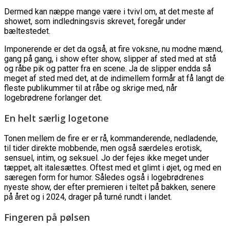
Dermed kan næppe mange være i tvivl om, at det meste af
showet, som indledningsvis skrevet, foregår under
bæltestedet.
Imponerende er det da også, at fire voksne, nu modne mænd,
gang på gang, i show efter show, slipper af sted med at stå
og råbe pik og patter fra en scene. Ja de slipper endda så
meget af sted med det, at de indimellem formår at få langt de
fleste publikummer til at råbe og skrige med, når
logebrødrene forlanger det.
En helt særlig logetone
Tonen mellem de fire er er rå, kommanderende, nedladende,
til tider direkte mobbende, men også særdeles erotisk,
sensuel, intim, og seksuel. Jo der fejes ikke meget under
tæppet, alt italesættes. Oftest med et glimt i øjet, og med en
særegen form for humor. Således også i logebrødrenes
nyeste show, der efter premieren i teltet på bakken, senere
på året og i 2024, drager på turné rundt i landet.
Fingeren på pølsen