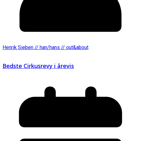
Henrik Sieben // han/hans // out&about
Bedste Cirkusrevy i årevis