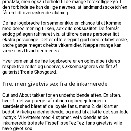
prostata, men også i forhold til de mange forskellige køn. I
den forbindelse kan da lige nævnes, at landmandsscketch´en
får en lidt overraskende slutning.
De fire logebrødre forsømmer ikke en chance til at komme
med deres mening til køn, sex elle seksualitet. De formår
endog på egen raffineret vis, at tilføre deres personer lidt
ekstra personage. Det er ofte elegant gjort med relativt enkle,
andre gange meget direkte virkemidler. Næppe mange kan
være i tvivl hvad der menes.
Hver som en af de fire logebrødre er en oplevelse i deres
respektive roller, og undervejs akkompagneres de fint af
guitarist Troels Skovgaard.
Fire, men givetvis sex fra de inkarnerede
Out and About takker for en underholdende aften. En aften,
hvor 1. del var præget af rutinen og begejstringen, i
særdeleshed båret af de loyale fans, mens 2. del klart er
bedst. Virkelig underholdende, og med til at løfte det samlede
indtryk. Vi kvitterer med 4 stjerner, vel vidende at de
inkarnerede trofaste FisseFisseFezFez-fans givetvis ville
have givet sex.