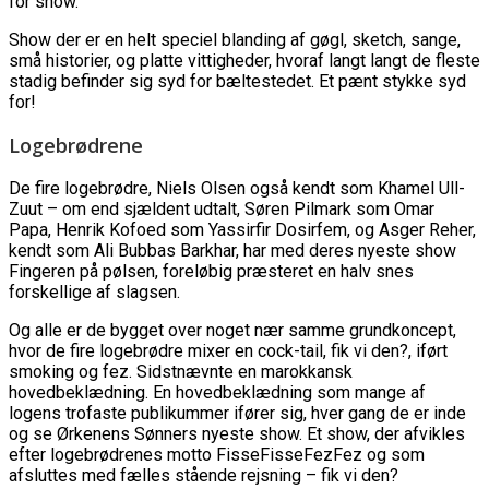
for show.
Show der er en helt speciel blanding af gøgl, sketch, sange,
små historier, og platte vittigheder, hvoraf langt langt de fleste
stadig befinder sig syd for bæltestedet. Et pænt stykke syd
for!
Logebrødrene
De fire logebrødre, Niels Olsen også kendt som Khamel Ull-
Zuut – om end sjældent udtalt, Søren Pilmark som Omar
Papa, Henrik Kofoed som Yassirfir Dosirfem, og Asger Reher,
kendt som Ali Bubbas Barkhar, har med deres nyeste show
Fingeren på pølsen, foreløbig præsteret en halv snes
forskellige af slagsen.
Og alle er de bygget over noget nær samme grundkoncept,
hvor de fire logebrødre mixer en cock-tail, fik vi den?, iført
smoking og fez. Sidstnævnte en marokkansk
hovedbeklædning. En hovedbeklædning som mange af
logens trofaste publikummer ifører sig, hver gang de er inde
og se Ørkenens Sønners nyeste show. Et show, der afvikles
efter logebrødrenes motto FisseFisseFezFez og som
afsluttes med fælles stående rejsning – fik vi den?