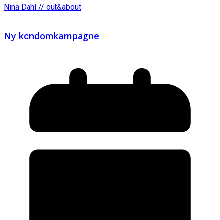
Nina Dahl // out&about
Ny kondomkampagne