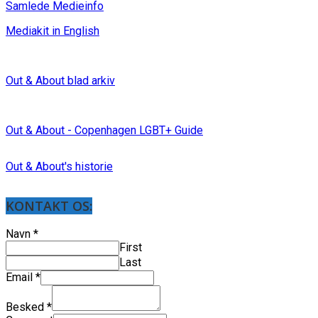
Samlede Medieinfo
Mediakit in English
Out & About blad arkiv
Out & About - Copenhagen LGBT+ Guide
Out & About's historie
KONTAKT OS:
Navn
*
First
Last
Email
*
Besked
*