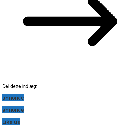
Del dette indlæg:
annonce
annonce
Like us