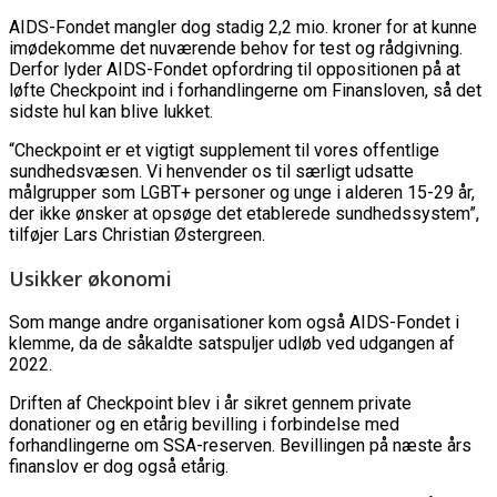
AIDS-Fondet mangler dog stadig 2,2 mio. kroner for at kunne
imødekomme det nuværende behov for test og rådgivning.
Derfor lyder AIDS-Fondet opfordring til oppositionen på at
løfte Checkpoint ind i forhandlingerne om Finansloven, så det
sidste hul kan blive lukket.
“Checkpoint er et vigtigt supplement til vores offentlige
sundhedsvæsen. Vi henvender os til særligt udsatte
målgrupper som LGBT+ personer og unge i alderen 15-29 år,
der ikke ønsker at opsøge det etablerede sundhedssystem”,
tilføjer Lars Christian Østergreen.
Usikker økonomi
Som mange andre organisationer kom også AIDS-Fondet i
klemme, da de såkaldte satspuljer udløb ved udgangen af
2022.
Driften af Checkpoint blev i år sikret gennem private
donationer og en etårig bevilling i forbindelse med
forhandlingerne om SSA-reserven. Bevillingen på næste års
finanslov er dog også etårig.