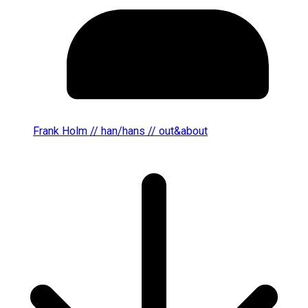
Frank Holm // han/hans // out&about