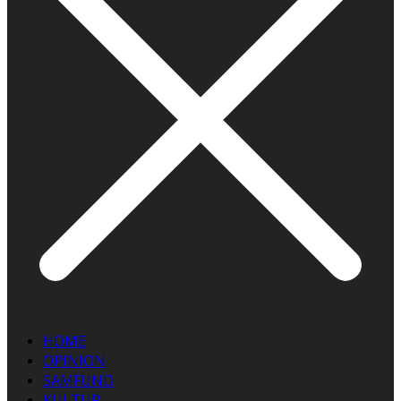
HOME
OPINION
SAMFUND
KULTUR