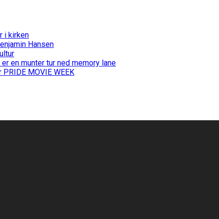
i kirken
Benjamin Hansen
ultur
 er en munter tur ned memory lane
 for PRIDE MOVIE WEEK