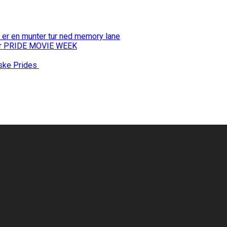
 er en munter tur ned memory lane
 for PRIDE MOVIE WEEK
nske Prides