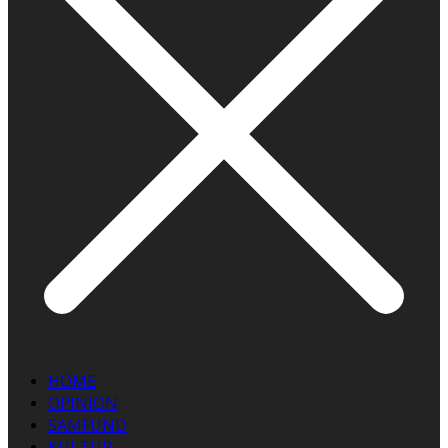
HOME
OPINION
SAMFUND
KULTUR