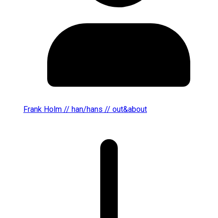
Frank Holm // han/hans // out&about