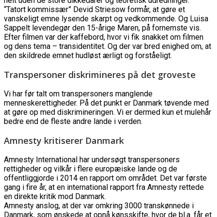
helt uden de store dikkedarer og teoretisk udredninger.
“Tatort kommissær” Devid Striesow formår, at gøre et
vanskeligt emne lysende skarpt og vedkommende. Og Luisa
Sappelt levendegør den 15-årige Maren, på fornemste vis.
Efter filmen var der kaffebord, hvor vi fik snakket om filmen
og dens tema – transidentitet. Og der var bred enighed om, at
den skildrede emnet hudløst ærligt og forståeligt.
Transpersoner diskrimineres på det groveste
Vi har før talt om transpersoners manglende
menneskerettigheder. På det punkt er Danmark tøvende med
at gøre op med diskrimineringen. Vi er dermed kun et mulehår
bedre end de fleste andre lande i verden.
Amnesty kritiserer Danmark
Amnesty International har undersøgt transpersoners
rettigheder og vilkår i flere europæiske lande og de
offentliggjorde i 2014 en rapport om området. Det var første
gang i fire år, at en international rapport fra Amnesty rettede
en direkte kritik mod Danmark.
Amnesty anslog, at der var omkring 3000 transkønnede i
Danmark, som ønskede at opnå kønsskifte, hvor de bl.a. får et