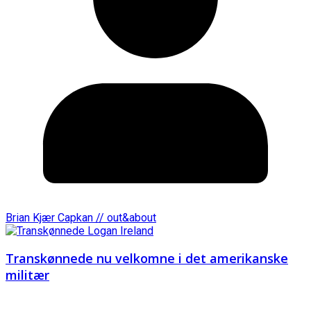
Brian Kjær Capkan // out&about
Transkønnede nu velkomne i det amerikanske
militær