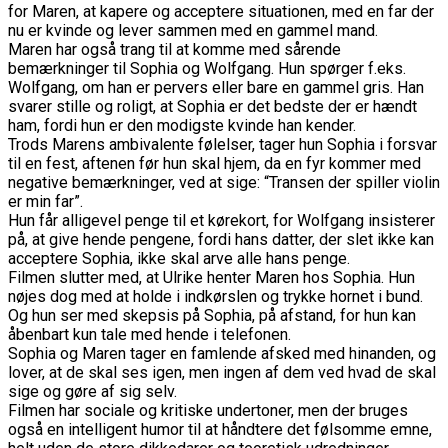
for Maren, at kapere og acceptere situationen, med en far der
nu er kvinde og lever sammen med en gammel mand.
Maren har også trang til at komme med sårende
bemærkninger til Sophia og Wolfgang. Hun spørger f.eks.
Wolfgang, om han er pervers eller bare en gammel gris. Han
svarer stille og roligt, at Sophia er det bedste der er hændt
ham, fordi hun er den modigste kvinde han kender.
Trods Marens ambivalente følelser, tager hun Sophia i forsvar
til en fest, aftenen før hun skal hjem, da en fyr kommer med
negative bemærkninger, ved at sige: “Transen der spiller violin
er min far”.
Hun får alligevel penge til et kørekort, for Wolfgang insisterer
på, at give hende pengene, fordi hans datter, der slet ikke kan
acceptere Sophia, ikke skal arve alle hans penge.
Filmen slutter med, at Ulrike henter Maren hos Sophia. Hun
nøjes dog med at holde i indkørslen og trykke hornet i bund.
Og hun ser med skepsis på Sophia, på afstand, for hun kan
åbenbart kun tale med hende i telefonen.
Sophia og Maren tager en famlende afsked med hinanden, og
lover, at de skal ses igen, men ingen af dem ved hvad de skal
sige og gøre af sig selv.
Filmen har sociale og kritiske undertoner, men der bruges
også en intelligent humor til at håndtere det følsomme emne,