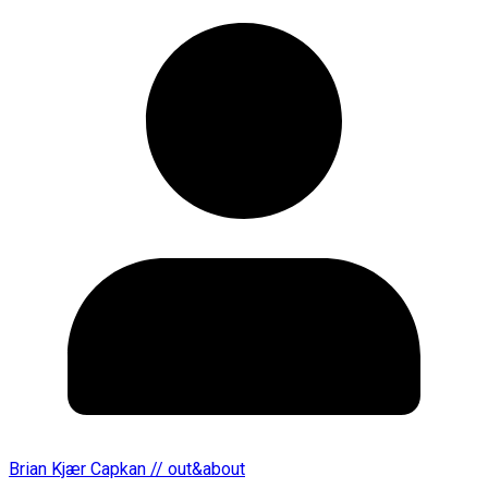
Brian Kjær Capkan // out&about