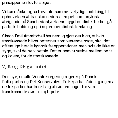
principperne i lovforslaget.
Vi kan måske også forvente samme tvetydige holdning, til
ophævelsen at transkønnedes stempel som psykisk
afvigende på Sundhedsstyrelsens sygdomsliste, for her går
partiets holdning op i superliberalistisk tænkning.
Simon Emil Ammitzbøll har nemlig gjort det klart, at hvis
transkønnede bliver betegnet som værende syge, skal det
offentlige betale kønsskifteopperationer, men hvis de ikke er
syge, skal de selv betale. Det er som at vælge mellem pest
og kolera, for de transkønnede.
V, K og DF gør intet
Den nye, smalle Venstre-regering regerer på Dansk
Folkepartis og Det Konservative Folkepartis nåde, og ingen af
de tre partier har tænkt sig at røre en finger for vore
transkønnede søstre og brødre.