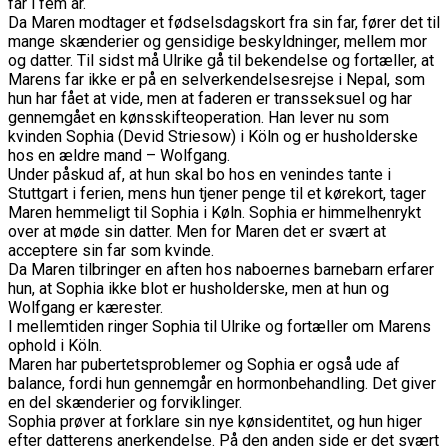
far i fem år.
Da Maren modtager et fødselsdagskort fra sin far, fører det til
mange skænderier og gensidige beskyldninger, mellem mor
og datter. Til sidst må Ulrike gå til bekendelse og fortæller, at
Marens far ikke er på en selverkendelsesrejse i Nepal, som
hun har fået at vide, men at faderen er transseksuel og har
gennemgået en kønsskifteoperation. Han lever nu som
kvinden Sophia (Devid Striesow) i Köln og er husholderske
hos en ældre mand – Wolfgang.
Under påskud af, at hun skal bo hos en venindes tante i
Stuttgart i ferien, mens hun tjener penge til et kørekort, tager
Maren hemmeligt til Sophia i Køln. Sophia er himmelhenrykt
over at møde sin datter. Men for Maren det er svært at
acceptere sin far som kvinde.
Da Maren tilbringer en aften hos naboernes barnebarn erfarer
hun, at Sophia ikke blot er husholderske, men at hun og
Wolfgang er kærester.
I mellemtiden ringer Sophia til Ulrike og fortæller om Marens
ophold i Köln.
Maren har pubertetsproblemer og Sophia er også ude af
balance, fordi hun gennemgår en hormonbehandling. Det giver
en del skænderier og forviklinger.
Sophia prøver at forklare sin nye kønsidentitet, og hun higer
efter datterens anerkendelse. På den anden side er det svært