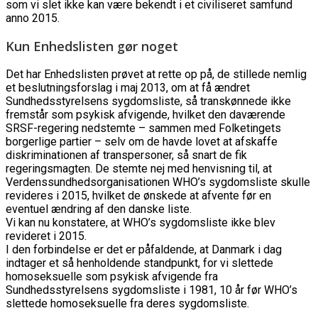
som vi slet ikke kan være bekendt i et civiliseret samfund
anno 2015.
Kun Enhedslisten gør noget
Det har Enhedslisten prøvet at rette op på, de stillede nemlig
et beslutningsforslag i maj 2013, om at få ændret
Sundhedsstyrelsens sygdomsliste, så transkønnede ikke
fremstår som psykisk afvigende, hvilket den daværende
SRSF-regering nedstemte – sammen med Folketingets
borgerlige partier – selv om de havde lovet at afskaffe
diskriminationen af transpersoner, så snart de fik
regeringsmagten. De stemte nej med henvisning til, at
Verdenssundhedsorganisationen WHO’s sygdomsliste skulle
revideres i 2015, hvilket de ønskede at afvente før en
eventuel ændring af den danske liste.
Vi kan nu konstatere, at WHO’s sygdomsliste ikke blev
revideret i 2015.
I den forbindelse er det er påfaldende, at Danmark i dag
indtager et så henholdende standpunkt, for vi slettede
homoseksuelle som psykisk afvigende fra
Sundhedsstyrelsens sygdomsliste i 1981, 10 år før WHO’s
slettede homoseksuelle fra deres sygdomsliste.