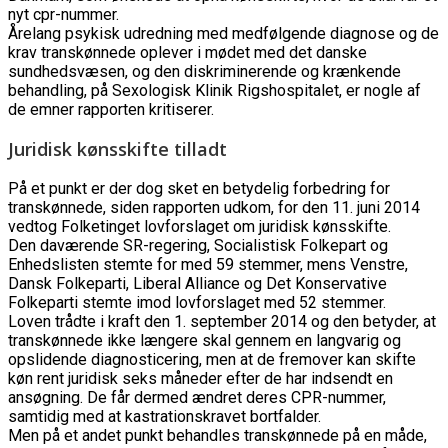
nyt cpr-nummer.
Årelang psykisk udredning med medfølgende diagnose og de
krav transkønnede oplever i mødet med det danske
sundhedsvæsen, og den diskriminerende og krænkende
behandling, på Sexologisk Klinik Rigshospitalet, er nogle af
de emner rapporten kritiserer.
Juridisk kønsskifte tilladt
På et punkt er der dog sket en betydelig forbedring for
transkønnede, siden rapporten udkom, for den 11. juni 2014
vedtog Folketinget lovforslaget om juridisk kønsskifte.
Den daværende SR-regering, Socialistisk Folkepart og
Enhedslisten stemte for med 59 stemmer, mens Venstre,
Dansk Folkeparti, Liberal Alliance og Det Konservative
Folkeparti stemte imod lovforslaget med 52 stemmer.
Loven trådte i kraft den 1. september 2014 og den betyder, at
transkønnede ikke længere skal gennem en langvarig og
opslidende diagnosticering, men at de fremover kan skifte
køn rent juridisk seks måneder efter de har indsendt en
ansøgning. De får dermed ændret deres CPR-nummer,
samtidig med at kastrationskravet bortfalder.
Men på et andet punkt behandles transkønnede på en måde,