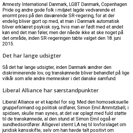
Amnesty International Danmark, LGBT Danmark, Copenhagen
Pride og andre gode folk i miljøet lagde vedvarende et
enormt pres på den daværende SR-regering, for at der
endelig bliver gjort op med, at man i Danmark automatisk
bliver erklæret psykisk syg, hvis man er født med et andet
køn end det man føler, men der nåede ikke at ske noget på
det område, inden SR-regeringen tabte valget den 18. juni
2015.
Det har lange udsigter
Så det har lange udsigter, inden Danmark ændrer den
diskriminerende lov, og transkønnede bliver behandlet på lige
vilkår som alle andre mennesker i det danske samfund.
Liberal Alliance har særstandpunkter
Liberal Alliance er et kapitel for sig. Med den homoseksuelle
gruppeformand og politisk ordfører, Simon Emil Ammitzbøll, i
spidsen, skulle man synes, at det var oplagt med fuld støtte
til de transkønnede, al den stund at Simon Emil også er
sundhedsordfører. Alligevel stemt LA nej til lovforslaget om
juridisk kønsskifte, selv om han havde talt positivt om