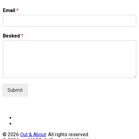
Email
*
Besked
*
Submit
© 2026
Out & About
. All rights reserved.