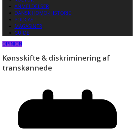
ANMELDELSER
DANSK HOMO-HISTORIE
PODCAST
MAGASINER
GUIDE
OPINION
Kønsskifte & diskriminering af
transkønnede