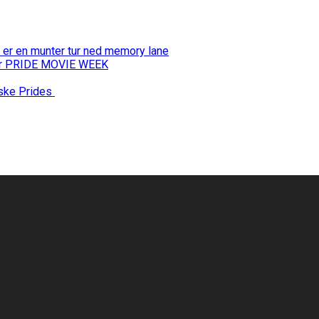
 er en munter tur ned memory lane
 for PRIDE MOVIE WEEK
nske Prides