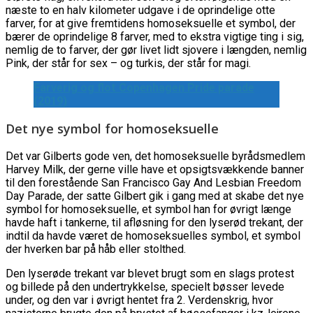
næste to en halv kilometer udgave i de oprindelige otte
farver, for at give fremtidens homoseksuelle et symbol, der
bærer de oprindelige 8 farver, med to ekstra vigtige ting i sig,
nemlig de to farver, der gør livet lidt sjovere i længden, nemlig
Pink, der står for sex – og turkis, der står for magi.
Farverig og flot Copenhagen Pride parade
(2019)
Det nye symbol for homoseksuelle
Det var Gilberts gode ven, det homoseksuelle byrådsmedlem
Harvey Milk, der gerne ville have et opsigtsvækkende banner
til den forestående San Francisco Gay And Lesbian Freedom
Day Parade, der satte Gilbert gik i gang med at skabe det nye
symbol for homoseksuelle, et symbol han for øvrigt længe
havde haft i tankerne, til afløsning for den lyserød trekant, der
indtil da havde været de homoseksuelles symbol, et symbol
der hverken bar på håb eller stolthed.
Den lyserøde trekant var blevet brugt som en slags protest
og billede på den undertrykkelse, specielt bøsser levede
under, og den var i øvrigt hentet fra 2. Verdenskrig, hvor