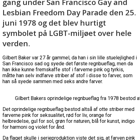
gang under San Francisco Gay and
Lesbian Freedom Day Parade den 25.
juni 1978 og det blev hurtigt
symbolet på LGBT-miljøet over hele
verden.
Gilbert Baker var 27 år gammel, da han i sin lille stuelejlighed i
San Francisco sad og syede det første regnbueflag, men da
han ikke kunne fremskaffe stof i farverne pink og tyrkis,
måtte han selv indfarve striber af stof i disse to farver, som
han så syede sammen med seks andre farver.
Gilbert Bakers oprindelige regnbueflag fra 1978 bestod af
Det oprindelige regnbueflag bestod altså af otte striber med
farverne pink for seksualitet, rød for liv, orange for
helbredelse, gul for sol, grøn for naturen, blå for kunst, indigo
for harmoni og violet for ånd.
Da flaget skulle i serieproduktion viste det sig, at farven pink