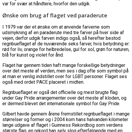
var for svær at håndtere, hvorfor den udgik.
Ønske om brug af flaget ved paraderute
I 1979 var der et ønske om at anvende farverne som
udsmykning af en paraderute med tre farver på hver side af
vejen, derfor udgik farven indigo også, så herefter bestod
regnbueflaget af de nuværende seks farver, hvis betydning er:
rød for liv, orange for helbredelse, gul for sol, grøn for naturen,
blå for kunst og violet for ånd.
Flaget har gennem tiden haft mange forskellige betydninger
over det meste af verden, men ses i dag ofte som symbol på
at man er venlig indstillet over for LGBT personer. Flaget ses
også med ordet PACE placeret i midten.
Regnbueflaget er også det officielle og mest brugte flag
under Gay Pride arrangementer over det meste af kloden, og
er dermed blevet det internationale symbol for Gay Pride.
Gilbert havde gennem årene fremstillet regnbueflaget i mange
størrelser og former og i 2004 kom hans halvanden kilometer
lange udgave af flaget i Guinness Rekordbog som verdens
største flag, en rekord han selv slog efterfølgende med en