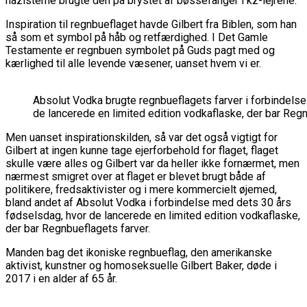
nazisterne brugte den på brystet af bøssefanger i kz-lejrene.
Inspiration til regnbueflaget havde Gilbert fra Biblen, som han
så som et symbol på håb og retfærdighed. I Det Gamle
Testamente er regnbuen symbolet på Guds pagt med og
kærlighed til alle levende væsener, uanset hvem vi er.
Absolut Vodka brugte regnbueflagets farver i forbindels
de lancerede en limited edition vodkaflaske, der bar Regn
Men uanset inspirationskilden, så var det også vigtigt for
Gilbert at ingen kunne tage ejerforbehold for flaget, flaget
skulle være alles og Gilbert var da heller ikke fornærmet, men
nærmest smigret over at flaget er blevet brugt både af
politikere, fredsaktivister og i mere kommercielt øjemed,
bland andet af Absolut Vodka i forbindelse med dets 30 års
fødselsdag, hvor de lancerede en limited edition vodkaflaske,
der bar Regnbueflagets farver.
Manden bag det ikoniske regnbueflag, den amerikanske
aktivist, kunstner og homoseksuelle Gilbert Baker, døde i
2017 i en alder af 65 år.