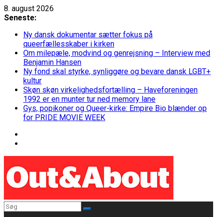
Skip
8. august 2026
to
Seneste:
content
Ny dansk dokumentar sætter fokus på
queerfællesskaber i kirken
Om milepæle, modvind og genrejsning – Interview med
Benjamin Hansen
Ny fond skal styrke, synliggøre og bevare dansk LGBT+
kultur
Skøn skøn virkelighedsfortælling – Haveforeningen
1992 er en munter tur ned memory lane
Gys, popikoner og Queer-kirke: Empire Bio blænder op
for PRIDE MOVIE WEEK