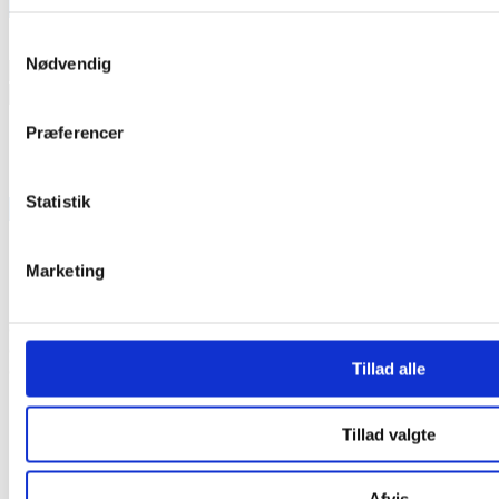
KONTAKT OS:
Samtykkevalg
Navn
*
Nødvendig
First
Last
Email
*
Præferencer
Besked
*
Message
Statistik
Submit
Marketing
© 2026
Out & About
. All rights reserved.
© 2026 gayMAGZ.dk/Dansk HOMO-Historie
Tillad alle
© 2026 OAonline.dk
Powered by: Rainbow Media Denmark ApS
Tillad valgte