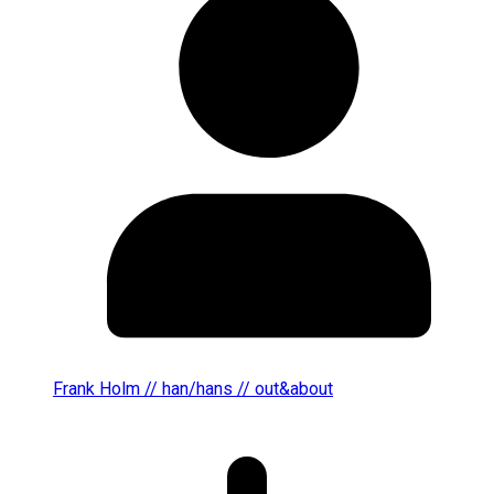
Frank Holm // han/hans // out&about