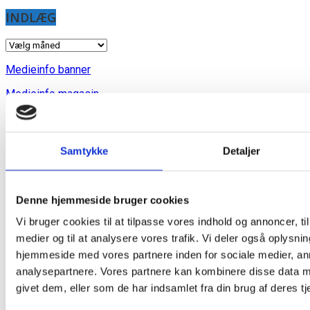
INDLÆG
INDLÆG
Medieinfo banner
Medieinfo magasin
Samlede Medieinfo
Mediakit in English
Samtykke
Detaljer
Out & About blad arkiv
Denne hjemmeside bruger cookies
Vi bruger cookies til at tilpasse vores indhold og annoncer, til 
medier og til at analysere vores trafik. Vi deler også oplysni
Out & About - Copenhagen LGBT+ Guide
hjemmeside med vores partnere inden for sociale medier, a
analysepartnere. Vores partnere kan kombinere disse data m
Out & About's historie
givet dem, eller som de har indsamlet fra din brug af deres tj