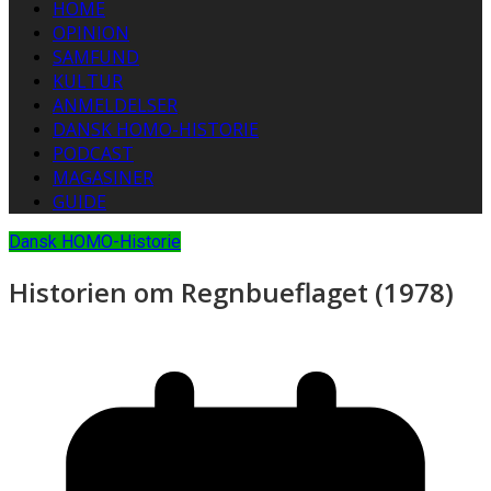
HOME
OPINION
SAMFUND
KULTUR
ANMELDELSER
DANSK HOMO-HISTORIE
PODCAST
MAGASINER
GUIDE
Dansk HOMO-Historie
Historien om Regnbueflaget (1978)