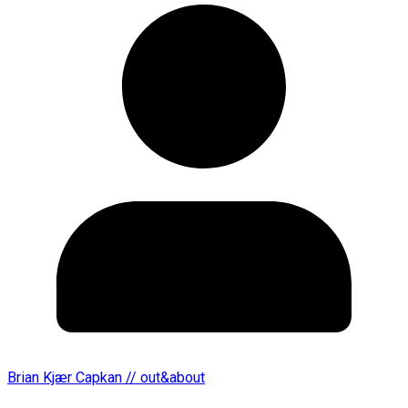
Brian Kjær Capkan // out&about