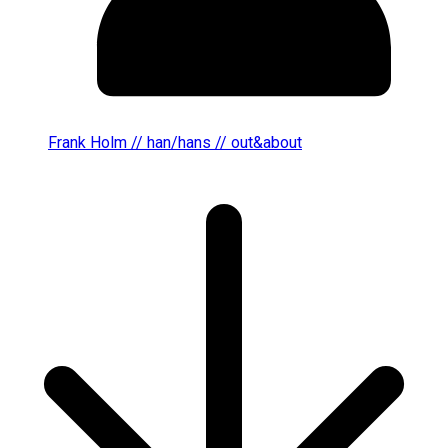
Frank Holm // han/hans // out&about