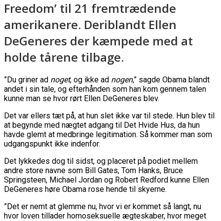
Freedom’ til 21 fremtrædende
amerikanere. Deriblandt Ellen
DeGeneres der kæmpede med at
holde tårene tilbage.
”Du griner ad
noget
, og ikke ad
nogen
,” sagde Obama blandt
andet i sin tale, og efterhånden som han kom gennem talen
kunne man se hvor rørt Ellen DeGeneres blev.
Det var ellers tæt på, at hun slet ikke var til stede. Hun blev til
at begynde med nægtet adgang til Det Hvide Hus, da hun
havde glemt at medbringe legitimation. Så kommer man som
udgangspunkt ikke indenfor.
Det lykkedes dog til sidst, og placeret på podiet mellem
andre store navne som Bill Gates, Tom Hanks, Bruce
Springsteen, Michael Jordan og Robert Redford kunne Ellen
DeGeneres høre Obama rose hende til skyerne.
”Det er nemt at glemme nu, hvor vi er kommet så langt, nu
hvor loven tillader homoseksuelle ægteskaber, hvor meget