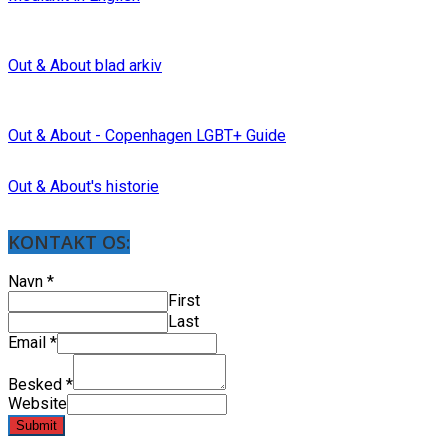
Out & About blad arkiv
Out & About - Copenhagen LGBT+ Guide
Out & About's historie
KONTAKT OS:
Navn
*
First
Last
Email
*
Besked
*
Website
Submit