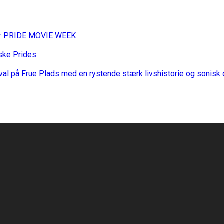
 for PRIDE MOVIE WEEK
nske Prides
stival på Frue Plads med en rystende stærk livshistorie og sonis