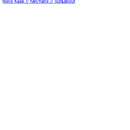
Niels Kaae // han/hans // out&about