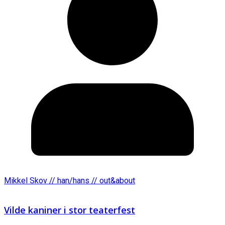
Mikkel Skov // han/hans // out&about
Vilde kaniner i stor teaterfest