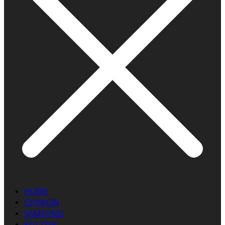
HOME
OPINION
SAMFUND
KULTUR