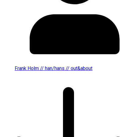
Frank Holm // han/hans // out&about