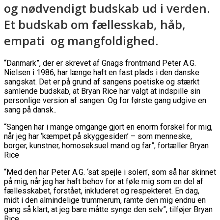
og nødvendigt budskab ud i verden.
Et budskab om fællesskab, håb,
empati og mangfoldighed.
“Danmark”, der er skrevet af Gnags frontmand Peter A.G.
Nielsen i 1986, har længe haft en fast plads i den danske
sangskat. Det er på grund af sangens poetiske og stærkt
samlende budskab, at Bryan Rice har valgt at indspille sin
personlige version af sangen. Og for første gang udgive en
sang på dansk..
“Sangen har i mange omgange gjort en enorm forskel for mig,
når jeg har ‘kæmpet på skyggesiden’ – som menneske,
borger, kunstner, homoseksuel mand og far”, fortæller Bryan
Rice
“Med den har Peter A.G. ‘sat spejle i solen’, som så har skinnet
på mig, når jeg har haft behov for at føle mig som en del af
fællesskabet, forstået, inkluderet og respekteret. En dag,
midt i den almindelige trummerum, ramte den mig endnu en
gang så klart, at jeg bare måtte synge den selv”, tilføjer Bryan
Rice.