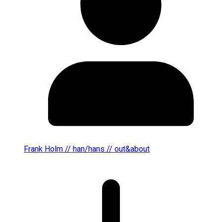
Frank Holm // han/hans // out&about