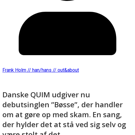
Frank Holm // han/hans // out&about
Danske QUIM udgiver nu
debutsinglen ”Bøsse”, der handler
om at gøre op med skam. En sang,
der hylder det at stå ved sig selv og
være stolt af det.