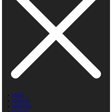
HOME
OPINION
SAMFUND
KULTUR