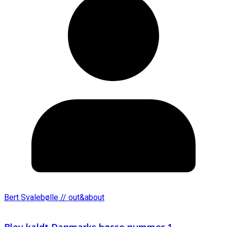
Bert Svalebølle // out&about
Blev kaldt Danmarks bøsse nummer 1