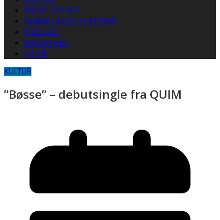
ANMELDELSER
DANSK HOMO-HISTORIE
PODCAST
MAGASINER
GUIDE
KULTUR
”Bøsse” – debutsingle fra QUIM