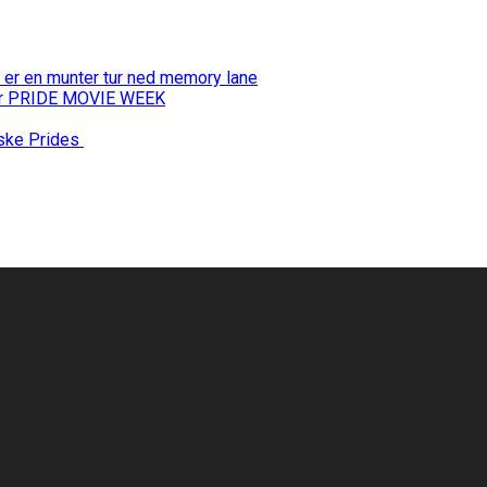
 er en munter tur ned memory lane
 for PRIDE MOVIE WEEK
nske Prides