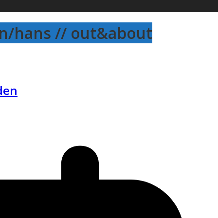
an/hans // out&about
den