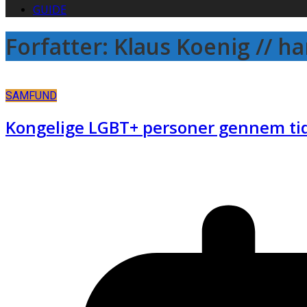
GUIDE
Forfatter:
Klaus Koenig // h
SAMFUND
Kongelige LGBT+ personer gennem ti