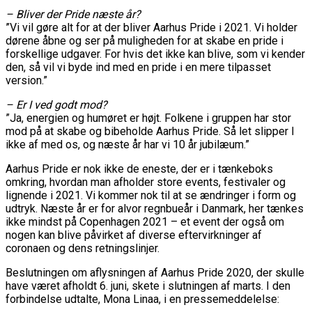
– Bliver der Pride næste år?
”Vi vil gøre alt for at der bliver Aarhus Pride i 2021. Vi holder
dørene åbne og ser på muligheden for at skabe en pride i
forskellige udgaver. For hvis det ikke kan blive, som vi kender
den, så vil vi byde ind med en pride i en mere tilpasset
version.”
– Er I ved godt mod?
”Ja, energien og humøret er højt. Folkene i gruppen har stor
mod på at skabe og bibeholde Aarhus Pride. Så let slipper I
ikke af med os, og næste år har vi 10 år jubilæum.”
Aarhus Pride er nok ikke de eneste, der er i tænkeboks
omkring, hvordan man afholder store events, festivaler og
lignende i 2021. Vi kommer nok til at se ændringer i form og
udtryk. Næste år er for alvor regnbueår i Danmark, her tænkes
ikke mindst på Copenhagen 2021 – et event der også om
nogen kan blive påvirket af diverse eftervirkninger af
coronaen og dens retningslinjer.
Beslutningen om aflysningen af Aarhus Pride 2020, der skulle
have været afholdt 6. juni, skete i slutningen af marts. I den
forbindelse udtalte, Mona Linaa, i en pressemeddelelse: