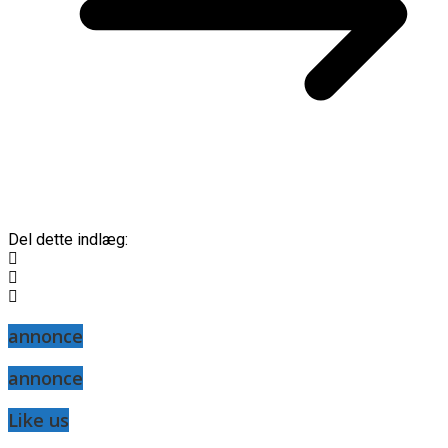
Del dette indlæg:
annonce
annonce
Like us