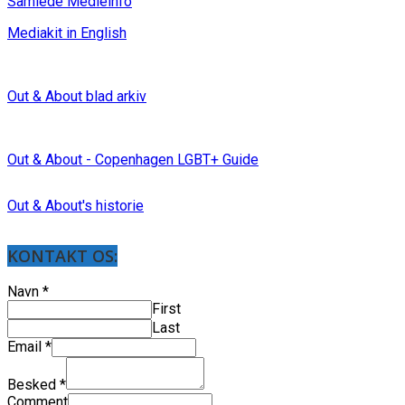
Samlede Medieinfo
Mediakit in English
Out & About blad arkiv
Out & About - Copenhagen LGBT+ Guide
Out & About's historie
KONTAKT OS:
Navn
*
First
Last
Email
*
Besked
*
Comment