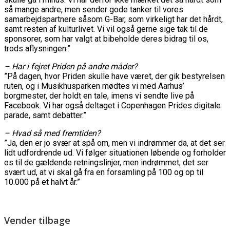
så mange andre, men sender gode tanker til vores
samarbejdspartnere såsom G-Bar, som virkeligt har det hårdt,
samt resten af kulturlivet. Vi vil også gerne sige tak til de
sponsorer, som har valgt at bibeholde deres bidrag til os,
trods aflysningen.”
– Har i fejret Priden på andre måder?
”På dagen, hvor Priden skulle have været, der gik bestyrelsen
ruten, og i Musikhusparken mødtes vi med Aarhus’
borgmester, der holdt en tale, imens vi sendte live på
Facebook. Vi har også deltaget i Copenhagen Prides digitale
parade, samt debatter.”
– Hvad så med fremtiden?
”Ja, den er jo svær at spå om, men vi indrømmer da, at det ser
lidt udfordrende ud. Vi følger situationen løbende og forholder
os til de gældende retningslinjer, men indrømmet, det ser
svært ud, at vi skal gå fra en forsamling på 100 og op til
10.000 på et halvt år.”
Vender tilbage