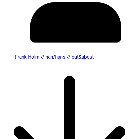
Frank Holm // han/hans // out&about