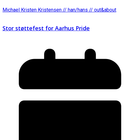
Michael Kristen Kristensen // han/hans // out&about
Stor støttefest for Aarhus Pride