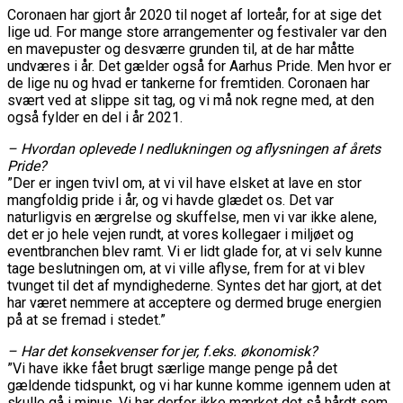
Coronaen har gjort år 2020 til noget af lorteår, for at sige det
lige ud. For mange store arrangementer og festivaler var den
en mavepuster og desværre grunden til, at de har måtte
undværes i år. Det gælder også for Aarhus Pride. Men hvor er
de lige nu og hvad er tankerne for fremtiden. Coronaen har
svært ved at slippe sit tag, og vi må nok regne med, at den
også fylder en del i år 2021.
– Hvordan oplevede I nedlukningen og aflysningen af årets
Pride?
”Der er ingen tvivl om, at vi vil have elsket at lave en stor
mangfoldig pride i år, og vi havde glædet os. Det var
naturligvis en ærgrelse og skuffelse, men vi var ikke alene,
det er jo hele vejen rundt, at vores kollegaer i miljøet og
eventbranchen blev ramt. Vi er lidt glade for, at vi selv kunne
tage beslutningen om, at vi ville aflyse, frem for at vi blev
tvunget til det af myndighederne. Syntes det har gjort, at det
har været nemmere at acceptere og dermed bruge energien
på at se fremad i stedet.”
– Har det konsekvenser for jer, f.eks. økonomisk?
”Vi have ikke fået brugt særlige mange penge på det
gældende tidspunkt, og vi har kunne komme igennem uden at
skulle gå i minus. Vi har derfor ikke mærket det så hårdt som