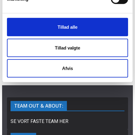
a
l
g
Tillad alle
Tillad valgte
Afvis
TEAM OUT & ABOUT:
SE VORT FASTE TEAM HER