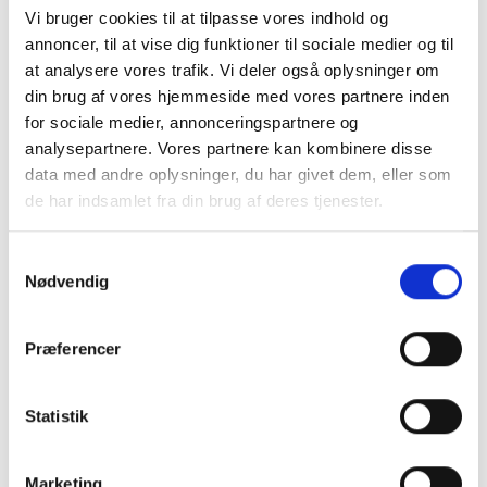
Vi bruger cookies til at tilpasse vores indhold og
annoncer, til at vise dig funktioner til sociale medier og til
at analysere vores trafik. Vi deler også oplysninger om
din brug af vores hjemmeside med vores partnere inden
for sociale medier, annonceringspartnere og
analysepartnere. Vores partnere kan kombinere disse
data med andre oplysninger, du har givet dem, eller som
de har indsamlet fra din brug af deres tjenester.
Mest Læste
S
Nødvendig
a
m
t
Præferencer
y
k
k
Statistik
e
v
Marketing