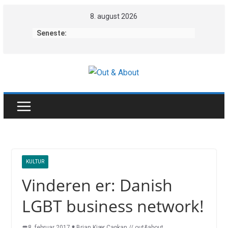
Skip
8. august 2026
to
Seneste:
content
KULTUR
Vinderen er: Danish
LGBT business network!
8. februar 2017
Brian Kjær Capkan // out&about