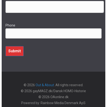
Phone
Submit
© 2026
Out & About
. All rights reserved.
© 2026 gayMAGZ.dk/Dansk HOMO-Historie
© 2026 OAonline.dk
Powered by: Rainbow Media Denmark ApS