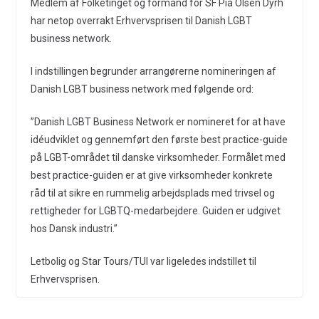
Medlem af Folketinget og formand for SF Pia Olsen Dyrh
har netop overrakt Erhvervsprisen til Danish LGBT
business network.
I indstillingen begrunder arrangørerne nomineringen af
Danish LGBT business network med følgende ord:
”Danish LGBT Business Network er nomineret for at have
idéudviklet og gennemført den første best practice-guide
på LGBT-området til danske virksomheder. Formålet med
best practice-guiden er at give virksomheder konkrete
råd til at sikre en rummelig arbejdsplads med trivsel og
rettigheder for LGBTQ-medarbejdere. Guiden er udgivet
hos Dansk industri.”
Letbolig og Star Tours/TUI var ligeledes indstillet til
Erhvervsprisen.