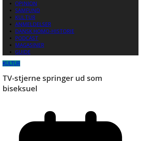
OPINION
SAMFUND
KULTUR
ANMELDELSER
DANSK HOMO-HISTORIE
PODCAST
MAGASINER
GUIDE
KULTUR
TV-stjerne springer ud som
biseksuel