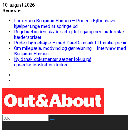
Skip
10. august 2026
to
Seneste:
content
Forperson Benjamin Hansen – Priden i København
hjælper unge med at springe ud
Regnbuefonden skyder arbejdet i gang med historiske
hæderspriser
Pride i børnehøjde – med DareDanmark til familie-picnic
Om milepæle, modvind og genrejsning – Interview med
Benjamin Hansen
Ny dansk dokumentar sætter fokus på
queerfællesskaber i kirken