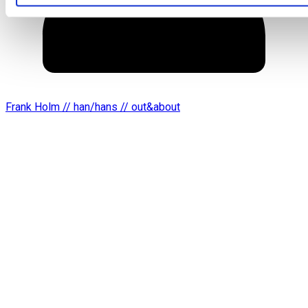
Frank Holm // han/hans // out&about