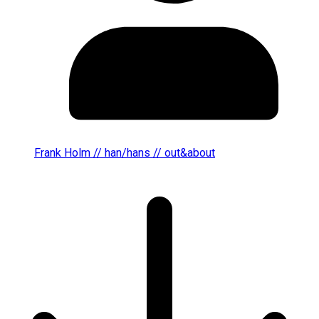
Frank Holm // han/hans // out&about