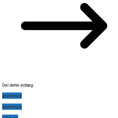
Del dette indlæg:
annonce
annonce
Like us