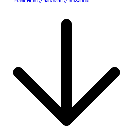
Frank Holm // han/hans // out&about