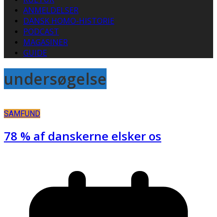
ANMELDELSER
DANSK HOMO-HISTORIE
PODCAST
MAGASINER
GUIDE
undersøgelse
SAMFUND
78 % af danskerne elsker os