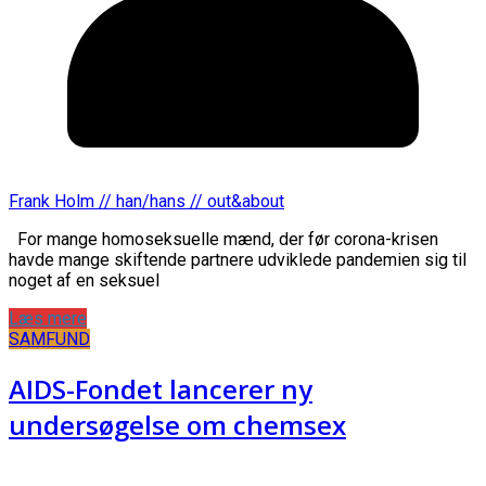
Frank Holm // han/hans // out&about
For mange homoseksuelle mænd, der før corona-krisen
havde mange skiftende partnere udviklede pandemien sig til
noget af en seksuel
Læs mere
SAMFUND
AIDS-Fondet lancerer ny
undersøgelse om chemsex