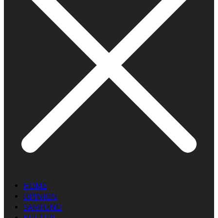
HOME
OPINION
SAMFUND
KULTUR