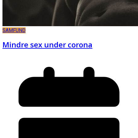
SAMFUND
Mindre sex under corona