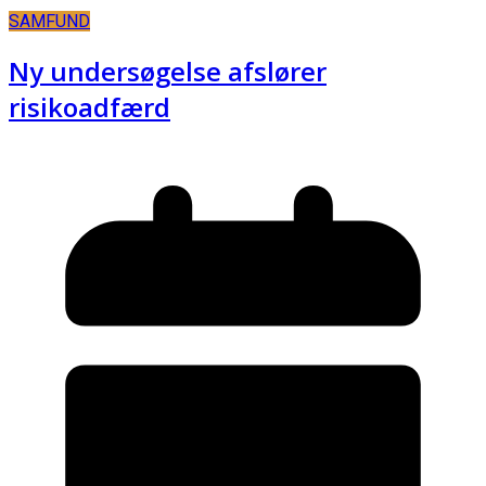
SAMFUND
Ny undersøgelse afslører
risikoadfærd