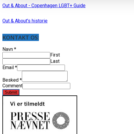
Out & About - Copenhagen LGBT+ Guide
Out & About's historie
KONTAKT OS:
Navn
*
First
Last
Email
*
Besked
*
Comment
Submit