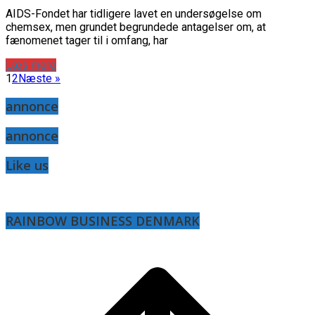
AIDS-Fondet har tidligere lavet en undersøgelse om
chemsex, men grundet begrundede antagelser om, at
fænomenet tager til i omfang, har
Læs mere
1
2
Næste »
annonce
annonce
Like us
RAINBOW BUSINESS DENMARK