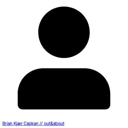
Brian Kjær Capkan // out&about