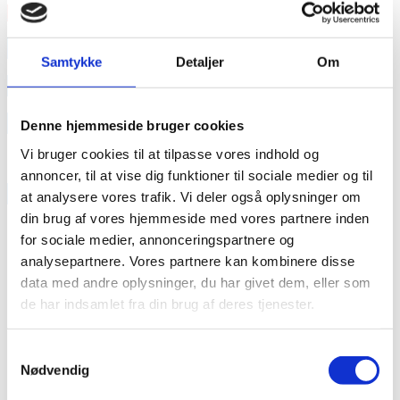
Læs mere
annonce
Samtykke
Detaljer
Om
annonce
Like us
Denne hjemmeside bruger cookies
Vi bruger cookies til at tilpasse vores indhold og
annoncer, til at vise dig funktioner til sociale medier og til
RAINBOW BUSINESS DENMARK
at analysere vores trafik. Vi deler også oplysninger om
din brug af vores hjemmeside med vores partnere inden
for sociale medier, annonceringspartnere og
analysepartnere. Vores partnere kan kombinere disse
data med andre oplysninger, du har givet dem, eller som
de har indsamlet fra din brug af deres tjenester.
Samtykkevalg
Nødvendig