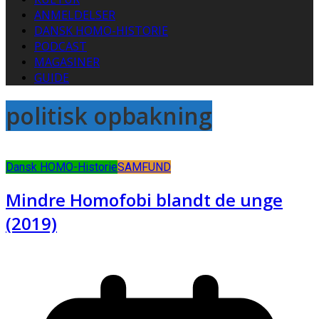
ANMELDELSER
DANSK HOMO-HISTORIE
PODCAST
MAGASINER
GUIDE
politisk opbakning
Dansk HOMO-Historie
SAMFUND
Mindre Homofobi blandt de unge
(2019)