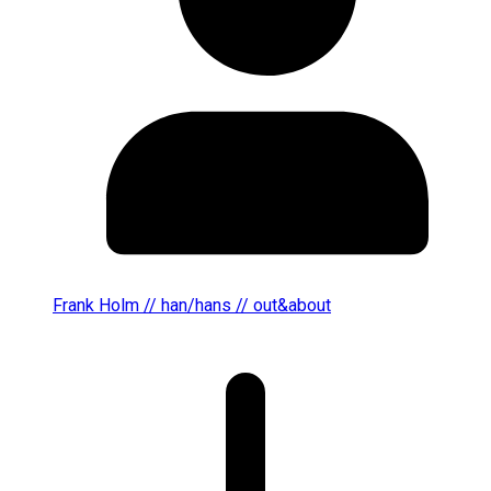
Frank Holm // han/hans // out&about