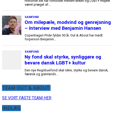
Historisk set har forholdet mellem kirken og LGBT+ miljøet
været præget af...
SAMFUND
Om milepæle, modvind og genrejsning
– Interview med Benjamin Hansen
Copenhagen Pride fylder 30 år. Out & About har mødt
forperson Benjamin...
SAMFUND
Ny fond skal styrke, synliggøre og
bevare dansk LGBT+ kultur
Den nye Regnbuefond skal sikre, styrke og bevare dansk,
færøsk og grønlands...
TEAM OUT & ABOUT:
SE VORT FASTE TEAM HER
INDLÆG