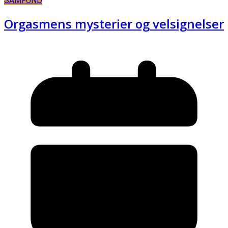
SAMFUND
Orgasmens mysterier og velsignelser