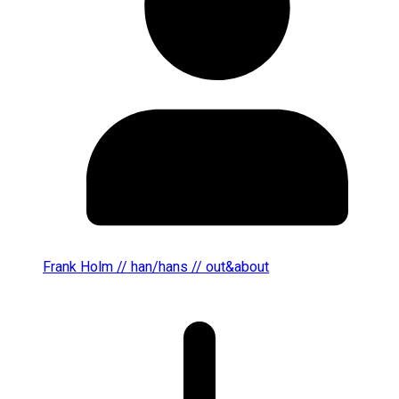
Frank Holm // han/hans // out&about