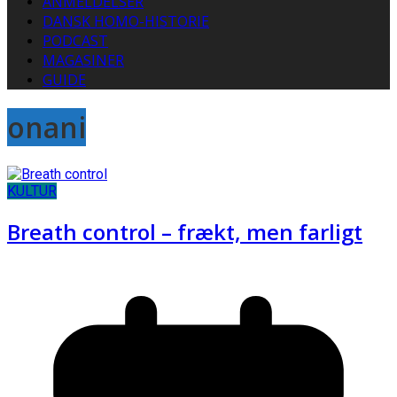
ANMELDELSER
DANSK HOMO-HISTORIE
PODCAST
MAGASINER
GUIDE
onani
KULTUR
Breath control – frækt, men farligt