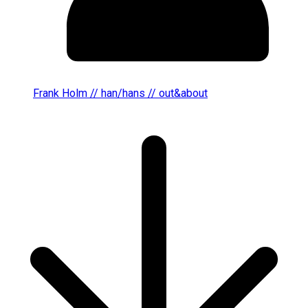
Frank Holm // han/hans // out&about