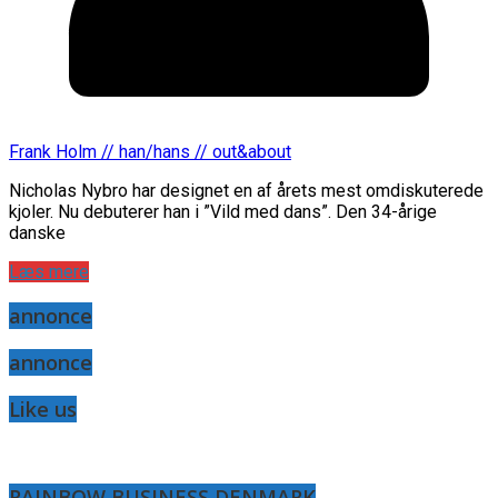
Frank Holm // han/hans // out&about
Nicholas Nybro har designet en af årets mest omdiskuterede
kjoler. Nu debuterer han i ”Vild med dans”. Den 34-årige
danske
Læs mere
annonce
annonce
Like us
RAINBOW BUSINESS DENMARK