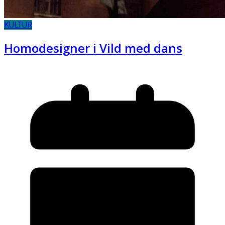
KULTUR
Homodesigner i Vild med dans