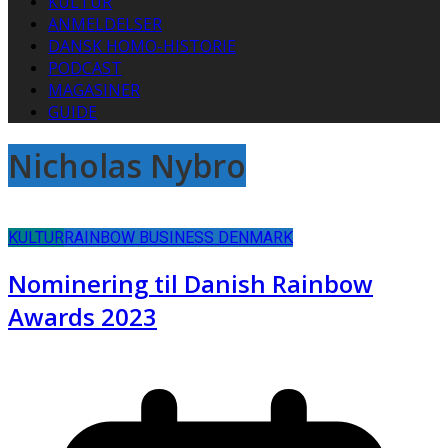
KULTUR
ANMELDELSER
DANSK HOMO-HISTORIE
PODCAST
MAGASINER
GUIDE
Nicholas Nybro
KULTUR
RAINBOW BUSINESS DENMARK
Nominering til Danish Rainbow
Awards 2023