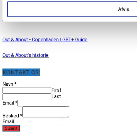
Afvis
Out & About blad arkiv
Out & About - Copenhagen LGBT+ Guide
Out & About's historie
KONTAKT OS:
Navn
*
First
Last
Email
*
Besked
*
Email
Submit