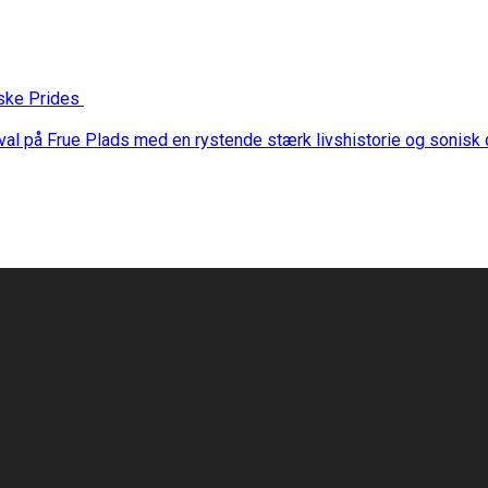
nske Prides
stival på Frue Plads med en rystende stærk livshistorie og sonis