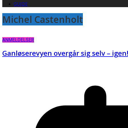
GUIDE
Michel Castenholt
ANMELDELSER
Ganløserevyen overgår sig selv – igen