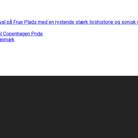
stival på Frue Plads med en rystende stærk livshistorie og sonis
til Copenhagen Pride
Danmark