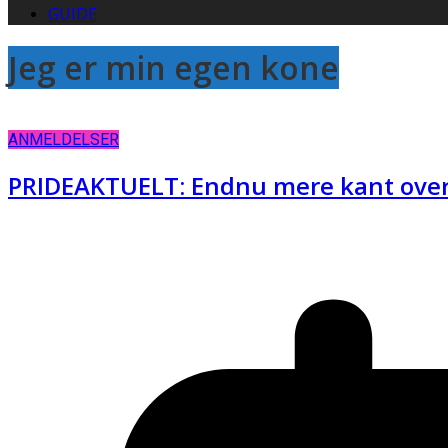
GUIDE
Jeg er min egen kone
ANMELDELSER
PRIDEAKTUELT: Endnu mere kant over