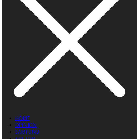
HOME
OPINION
SAMFUND
KULTUR