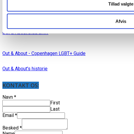
Samlede Medieinfo
Tillad valgte
Mediakit in English
Afvis
Out & About blad arkiv
Out & About - Copenhagen LGBT+ Guide
Out & About's historie
KONTAKT OS:
Navn
*
First
Last
Email
*
Besked
*
Name