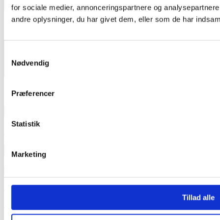
for sociale medier, annonceringspartnere og analysepartner
andre oplysninger, du har givet dem, eller som de har indsamle
Samtykkevalg
Nødvendig
Præferencer
TEAM OUT & ABOUT:
Statistik
SE VORT FASTE TEAM HER
INDLÆG
Marketing
INDLÆG
Medieinfo banner
Tillad alle
Medieinfo magasin