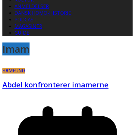
ANMELDELSER
DANSK HOMO-HISTORIE
PODCAST
MAGASINER
GUIDE
Imam
SAMFUND
Abdel konfronterer imamerne