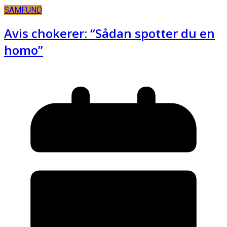
SAMFUND
Avis chokerer: “Sådan spotter du en
homo”