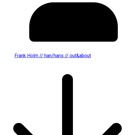
Frank Holm // han/hans // out&about