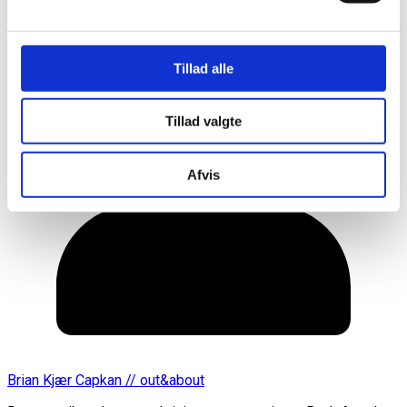
Tillad alle
Tillad valgte
Afvis
Brian Kjær Capkan // out&about