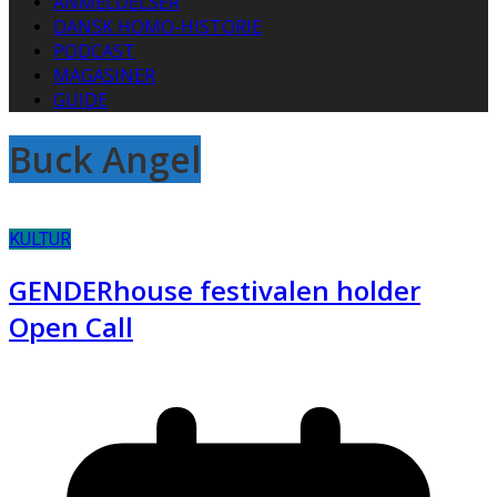
ANMELDELSER
DANSK HOMO-HISTORIE
PODCAST
MAGASINER
GUIDE
Buck Angel
KULTUR
GENDERhouse festivalen holder
Open Call