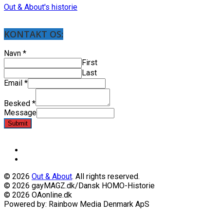
Out & About's historie
KONTAKT OS:
Navn
*
First
Last
Email
*
Besked
*
Message
Submit
© 2026
Out & About
. All rights reserved.
© 2026 gayMAGZ.dk/Dansk HOMO-Historie
© 2026 OAonline.dk
Powered by: Rainbow Media Denmark ApS