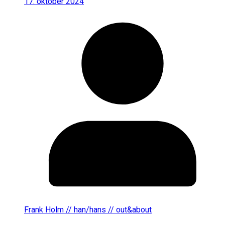
17. oktober 2024
Frank Holm // han/hans // out&about